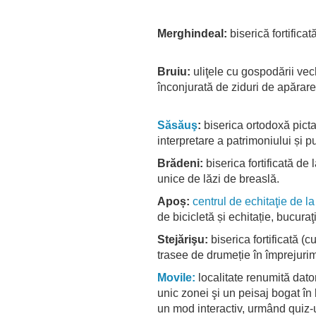
Merghindeal
:
biserică fortificat
Bruiu
:
uliţele cu gospodării vec
înconjurată de ziduri de apărare
Săsăuş
:
biserica ortodoxă picta
interpretare a patrimoniului și 
Brădeni:
biserica fortificată de
unice de lăzi de breaslă.
Apoș:
centrul de echitaţie de l
de bicicletă și echitație, bucura
Stejărişu:
biserica fortificată (c
trasee de drumeție în împrejurim
Movile:
localitate renumită dato
unic zonei şi un peisaj bogat în bi
un mod interactiv, urmând quiz-u