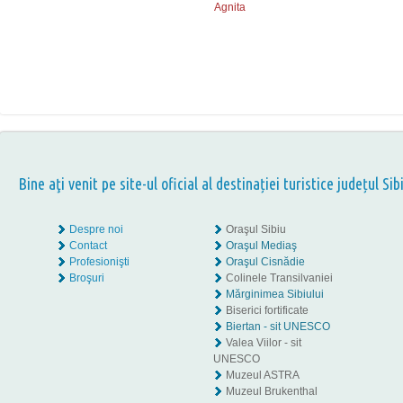
Agnita
Bine aţi venit pe site-ul oficial al destinației turistice județul Sib
Despre noi
Oraşul Sibiu
Contact
Oraşul Mediaş
Profesionişti
Oraşul Cisnădie
Broşuri
Colinele Transilvaniei
Mărginimea Sibiului
Biserici fortificate
Biertan - sit UNESCO
Valea Viilor - sit
UNESCO
Muzeul ASTRA
Muzeul Brukenthal