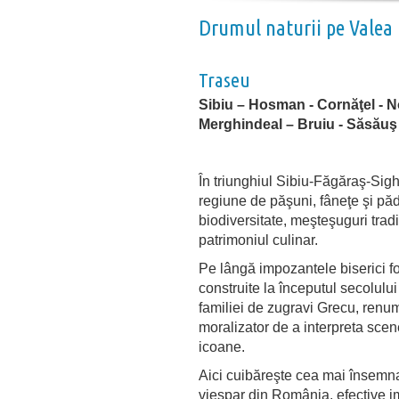
Drumul naturii pe Valea 
Traseu
Sibiu – Hosman - Cornăţel - 
Merghindeal – Bruiu - Săsăuş
În triunghiul Sibiu-Făgăraş-Sigh
regiune de păşuni, fâneţe şi păd
biodiversitate, meşteşuguri trad
patrimoniul culinar.
Pe lângă impozantele biserici forti
construite la începutul secolulu
familiei de zugravi Grecu, renu
moralizator de a interpreta scene
icoane.
Aici cuibăreşte cea mai însemna
viespar din România, efective 