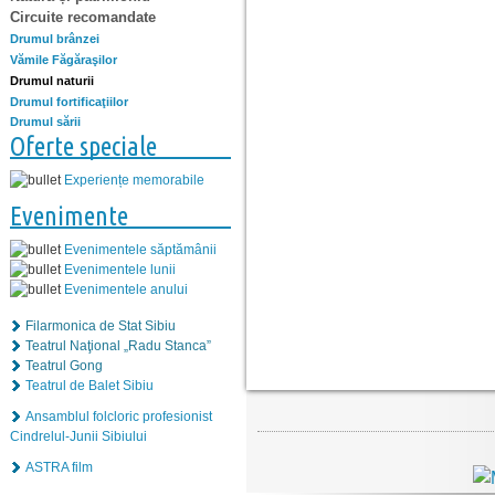
Circuite recomandate
Drumul brânzei
Vămile Făgăraşilor
Drumul naturii
Drumul fortificaţiilor
Drumul sării
Oferte speciale
Experiențe memorabile
Evenimente
Evenimentele săptămânii
Evenimentele lunii
Evenimentele anului
Filarmonica de Stat Sibiu
Teatrul Naţional „Radu Stanca”
Teatrul Gong
Teatrul de Balet Sibiu
Ansamblul folcloric profesionist
Cindrelul-Junii Sibiului
ASTRA film