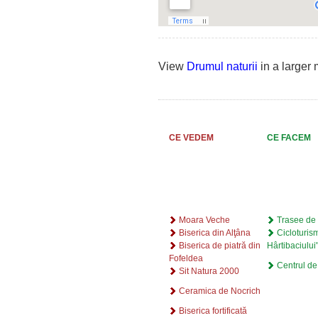
View
Drumul naturii
in a larger
CE VEDEM
CE FACEM
Moara Veche
Trasee de
Biserica din Alţâna
Cicloturis
Biserica de piatră din
Hârtibaciului
Fofeldea
Centrul de 
Sit Natura 2000
Ceramica de Nocrich
Biserica fortificată