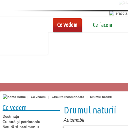
Ce vedem
Ce facem
Home
|
Ce vedem
|
Circuite recomandate
|
Drumul naturii
Ce vedem
Drumul naturii
Destinații
Automobil
Cultură și patrimoniu
Natură și patrimoniu