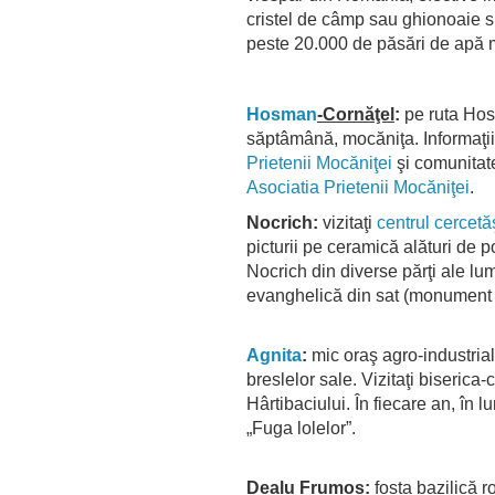
cristel de câmp sau ghionoaie su
peste 20.000 de păsări de apă 
Hosman
-Cornăţel
:
pe ruta Hosm
săptâmână, mocăniţa. Informaţi
Prietenii Mocăniţei
şi comunitat
Asociatia Prietenii
Mocăniţei
.
Nocrich
:
vizitaţi
centrul cercet
picturii pe ceramică alături de p
Nocrich din diverse părţi ale lumi
evanghelică din sat (monument d
Agnita
:
mic oraş agro-industria
breslelor sale. Vizitaţi biserica-
Hârtibaciului. În fiecare an, în 
„Fuga lolelor”.
Dealu Frumos
:
fosta bazilică r