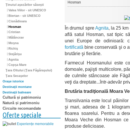
Hosman
Ţinutul aşezărilor săseşti
Valea Viilor - sit UNESCO
Biertan - sit UNESCO
Cisnădioara
Hosman
În drumul spre
Agnita
, la 25 km
Cristian
află satul Hosman, sat tipic 
Mălâncrav
unei Europe de odinioară: ca
Moşna
fortificată
bine conservată şi o at
Richiş
brutărie şi fierărie.
Stejărişu
Agnita
Farmecul Hosmanului este com
Copșa Mare
domoale, pajişti multicolore, pă
Ţara Oltului (Ţara Făgăraşului)
de culmile stâncoase ale Făgă
Ţara Secaşelor
veţi da dreptate...într-adevăr pr
Oraşe istorice
Destinaţii montane
Brutăria tradiţională Moara V
Destinaţii balneare
Cultură și patrimoniu
Transilvania este locul pâinilor 
Natură și patrimoniu
şi mari, adesea de 1 kilogram,
Circuite recomandate
floarea soarelui. Pentru a desco
Oferte speciale
Moara Veche din Hosman ce f
Experiențe memorabile
produse delicioase.