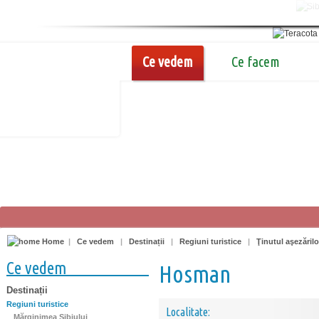
Ce vedem
Ce facem
Home
|
Ce vedem
|
Destinații
|
Regiuni turistice
|
Ţinutul aşezărilo
Ce vedem
Hosman
Destinații
Regiuni turistice
Localitate:
Mărginimea Sibiului