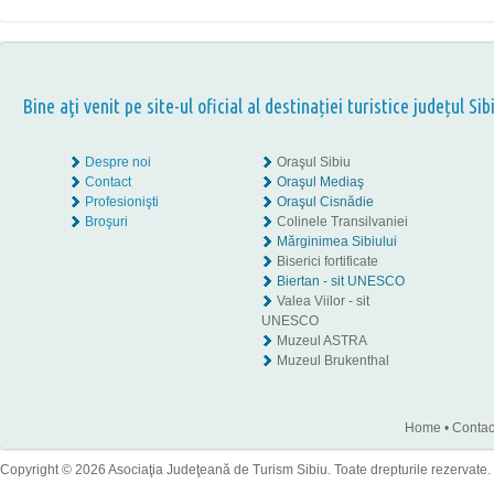
Bine aţi venit pe site-ul oficial al destinației turistice județul Sib
Despre noi
Oraşul Sibiu
Contact
Oraşul Mediaş
Profesionişti
Oraşul Cisnădie
Broşuri
Colinele Transilvaniei
Mărginimea Sibiului
Biserici fortificate
Biertan - sit UNESCO
Valea Viilor - sit
UNESCO
Muzeul ASTRA
Muzeul Brukenthal
Home
•
Contac
Copyright © 2026 Asociaţia Judeţeană de Turism Sibiu. Toate drepturile rezervate.