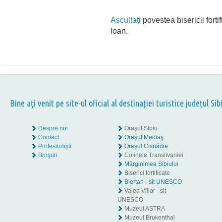
Ascultați
povestea bisericii fortif
Ioan.
Bine aţi venit pe site-ul oficial al destinației turistice județul Sib
Despre noi
Oraşul Sibiu
Contact
Oraşul Mediaş
Profesionişti
Oraşul Cisnădie
Broşuri
Colinele Transilvaniei
Mărginimea Sibiului
Biserici fortificate
Biertan - sit UNESCO
Valea Viilor - sit
UNESCO
Muzeul ASTRA
Muzeul Brukenthal