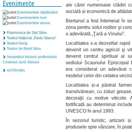
Evenimente
ale cărei numeroase clădiri cu
socială și economică de altădat
Evenimentele săptămânii
Evenimentele lunii
Biertanul a fost întemeiat în se
Evenimentele anului
zona pentru solul roditor şi cond
Filarmonica de Stat Sibiu
o adevărată „Ţară a Vinului”.
Teatrul Naţional „Radu Stanca”
Localitatea s-a dezvoltat rapi
Teatrul Gong
Teatrul de Balet Sibiu
devenit un centru agricol şi vi
devenit centrul spiritual al s
Ansamblul folcloric profesionist
sediului Scaunului Episcopal E
Cindrelul-Junii Sibiului
era considerat un adevărat c
ASTRA film
modelul celor din cetatea vecin
Localitatea și-a păstrat farme
transilvănean, cu ziduri groase, 
decoraţii cu motive viticole.
fortificată au determinat inclu
UNESCO în anul 1993.
În sezonul turistic, artizani ș
produsele spre vânzare, în piațe