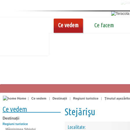
Ce vedem
Ce facem
Home
|
Ce vedem
|
Destinații
|
Regiuni turistice
|
Ţinutul aşezărilo
Ce vedem
Stejărişu
Destinații
Regiuni turistice
Localitate:
Mărginimea Sibiului