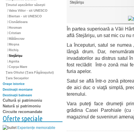
Stejărişu
Ţinutul aşezărilor săseşti
Valea Viilor - sit UNESCO
Biertan - sit UNESCO
Cisnădioara
Hosman
În partea superioară a Văii Hârt
Cristian
află Stejărişu, un sat mic cu nu 
Mălâncrav
La începuturi, satul se numea 
Moşna
Richiş
lângă drum. Dar, nenumăratel
Stejărişu
invadatorilor au distrus satul î
Agnita
fost reclădit într-o zonă mai fe
Copșa Mare
furia apelor.
Ţara Oltului (Ţara Făgăraşului)
Ţara Secaşelor
Satul se află într-o zonă pitor
Oraşe istorice
de aici duc o viaţă simplă, pre
Destinaţii montane
terenului.
Destinaţii balneare
Cultură și patrimoniu
Vara puteţi face drumeţii prin
Natură și patrimoniu
grădina Casei Parohiale (cu d
Circuite recomandate
magazinul de suveniruri amenaja
Oferte speciale
Experiențe memorabile