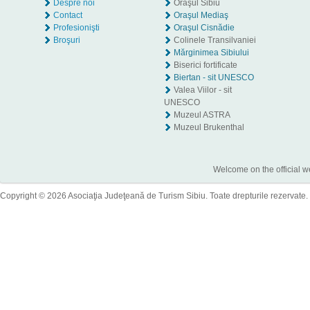
Despre noi
Oraşul Sibiu
Contact
Oraşul Mediaş
Profesionişti
Oraşul Cisnădie
Broşuri
Colinele Transilvaniei
Mărginimea Sibiului
Biserici fortificate
Biertan - sit UNESCO
Valea Viilor - sit
UNESCO
Muzeul ASTRA
Muzeul Brukenthal
Welcome on the official w
Copyright © 2026 Asociaţia Judeţeană de Turism Sibiu. Toate drepturile rezervate.