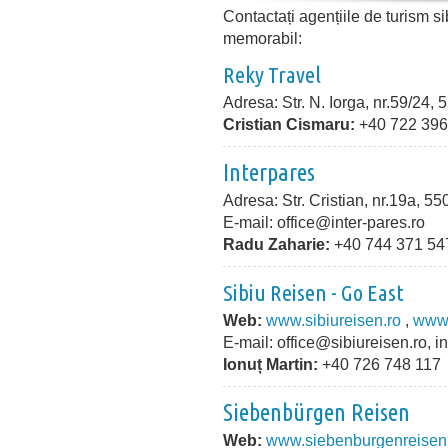
Contactați agențiile de turism s
memorabil:
Reky Travel
Adresa: Str. N. Iorga, nr.59/24
Cristian Cismaru:
+40 722 396
Interpares
Adresa: Str. Cristian, nr.19a, 
E-mail: office@inter-pares.ro
Radu Zaharie:
+40 744 371 54
Sibiu Reisen - Go East
Web:
www.sibiureisen.ro
,
www.
E-mail: office@sibiureisen.ro, 
Ionuț Martin:
+40 726 748 117
Siebenb
ürgen
Reisen
Web:
www.siebenburgenreisen