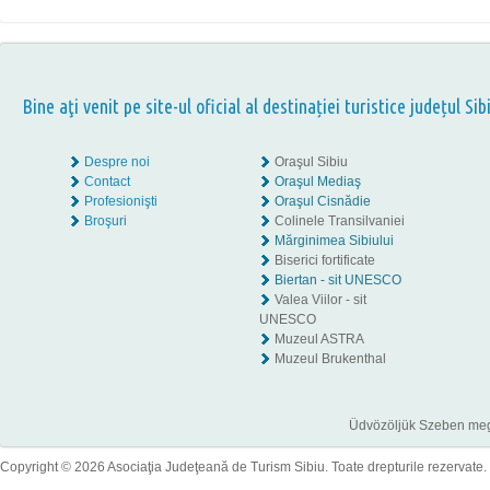
Bine aţi venit pe site-ul oficial al destinației turistice județul Sib
Despre noi
Oraşul Sibiu
Contact
Oraşul Mediaş
Profesionişti
Oraşul Cisnădie
Broşuri
Colinele Transilvaniei
Mărginimea Sibiului
Biserici fortificate
Biertan - sit UNESCO
Valea Viilor - sit
UNESCO
Muzeul ASTRA
Muzeul Brukenthal
Üdvözöljük Szeben megye
Copyright © 2026 Asociaţia Judeţeană de Turism Sibiu. Toate drepturile rezervate.