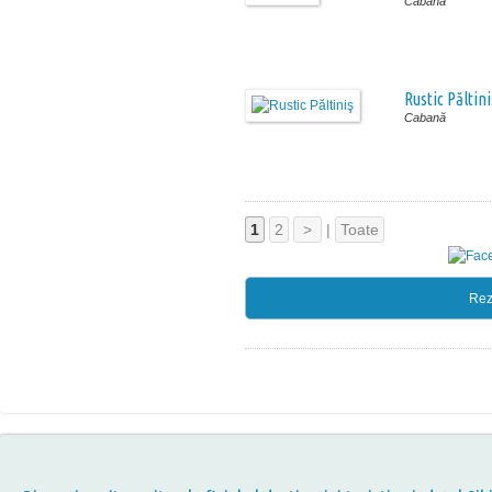
Cabană
Rustic Păltini
Cabană
1
2
>
|
Toate
Rez