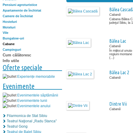
Pensiuni agroturistice
Bâlea Cascad
Apartamente de închiriat
Cabană
Camere de închiriat
Cabana Bâlea Ca
Hosteluri
judeţul Sibiu, la 
Moteluri
Vile
Bungalow-uri
Bâlea Lac
Cabane
Cabană
Campinguri
În mijlocul unui
regiuni montane
Cum călătoresc
(...)
Info utile
Oferte speciale
Bâlea Lac 2
Experiențe memorabile
Cabană
Evenimente
Evenimentele săptămânii
Evenimentele lunii
Dintre Vii
Evenimentele anului
Cabană
Filarmonica de Stat Sibiu
Teatrul Naţional „Radu Stanca”
Teatrul Gong
Teatrul de Balet Sibiu