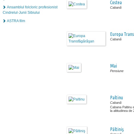
Costea
Ansamblul folcloric profesionist
Cabană
Cindrelul-Junii Sibiului
ASTRA film
Europa Trans
Cabană
Mai
Pensiune
Paltinu
Cabană
Cabana Paltinu es
la altitudinea de
Păltiniş