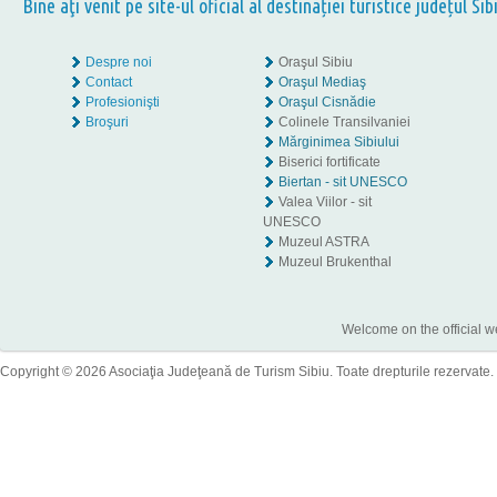
Bine aţi venit pe site-ul oficial al destinației turistice județul Sib
Despre noi
Oraşul Sibiu
Contact
Oraşul Mediaş
Profesionişti
Oraşul Cisnădie
Broşuri
Colinele Transilvaniei
Mărginimea Sibiului
Biserici fortificate
Biertan - sit UNESCO
Valea Viilor - sit
UNESCO
Muzeul ASTRA
Muzeul Brukenthal
Welcome on the official w
Copyright © 2026 Asociaţia Judeţeană de Turism Sibiu. Toate drepturile rezervate.