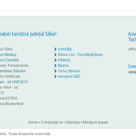
nației turistice județul Sibiu!
Aso
Tur
ul Sibiu
Activităţi
offi
ul Mediaş
Bâlea Lac- Transfăgărășan
ul Cisnădie
Păltiniş
nele Transilvaniei
Bazna
Cons
inimea Sibiului
Ocna Sibiului
www.
ici fortificate
Aeroport SBZ
tan - sit UNESCO
 Viilor - sit
CO
eul ASTRA
ul Brukenthal
Home
•
Contactaţi-ne
•
Sitemap
•
Menţiuni legale
iu. Toate drepturile rezervate.