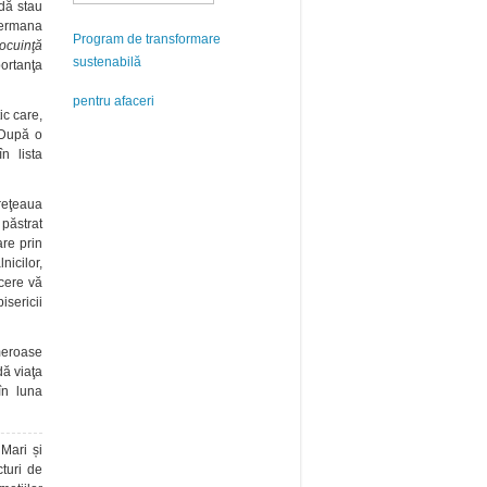
adă stau
ermana
Program de transformare
locuinţă
sustenabilă
portanţa
pentru afaceri
ic care,
. După o
n lista
reţeaua
păstrat
are prin
nicilor,
rcere vă
isericii
meroase
ă viaţa
 în luna
 Mari și
cturi de