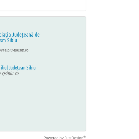
ciația Județeană de
ism Sibiu
ce@sibiu-turism.ro
iliul Județean Sibiu
cjsibiu.ro
®
Powered by
JustDesign