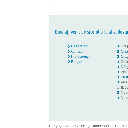
Bine aţi venit pe site-ul oficial al desti
Despre noi
Oraş
Contact
Oraş
Profesionişti
Oraş
Broşuri
Coli
Mărg
Biser
Bier
Valea
UNES
Muz
Muze
Copyright © 2026 Asociaţia Judeţeană de Turism Sib