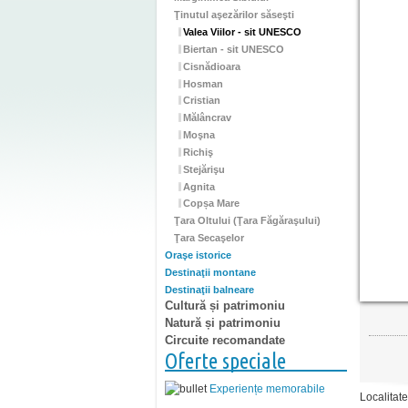
Ţinutul aşezărilor săseşti
Valea Viilor - sit UNESCO
Biertan - sit UNESCO
Cisnădioara
Hosman
Cristian
Mălâncrav
Moşna
Richiş
Stejărişu
Agnita
Copșa Mare
Ţara Oltului (Ţara Făgăraşului)
Ţara Secaşelor
Oraşe istorice
Destinaţii montane
Destinaţii balneare
Cultură și patrimoniu
Natură și patrimoniu
Circuite recomandate
Oferte speciale
Experiențe memorabile
Localitat