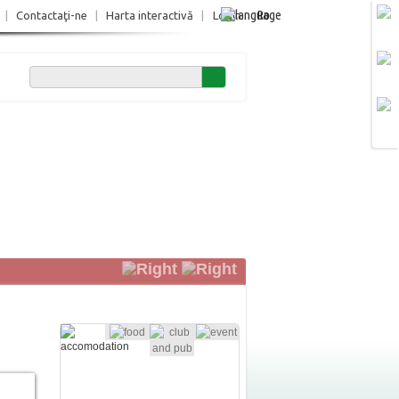
Ro
|
Contactaţi-ne
|
Harta interactivă
|
Login