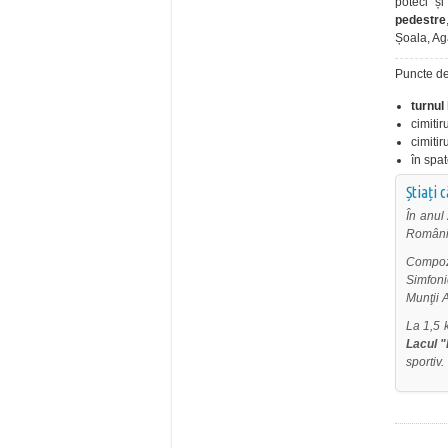
poteci și
pedestre
Șoala, Ag
Puncte de
turnul
cimiti
cimitir
în spat
Știați 
În anul
România
Compoz
Simfoni
Munţii 
La 1,5 
Lacul "
sportiv.