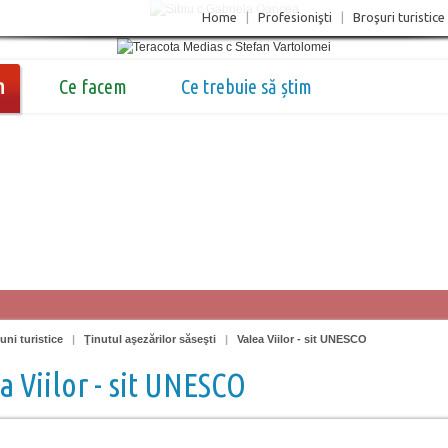
Home
|
Profesionişti
|
Broşuri turistice
m
Ce facem
Ce trebuie să știm
uni turistice
|
Ţinutul aşezărilor săseşti
|
Valea Viilor - sit UNESCO
a Viilor - sit UNESCO