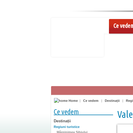
Ce vede
Home
|
Ce vedem
|
Destinații
|
Regi
Ce vedem
Vale
Destinații
Regiuni turistice
Mărginimea Sibiului