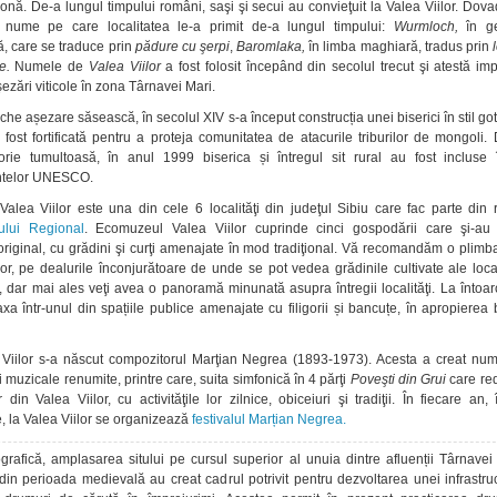
onă. De-a lungul timpului români, saşi şi secui au convieţuit la Valea Viilor. Dov
e nume pe care localitatea le-a primit de-a lungul timpului:
Wurmloch,
în g
, care se traduce prin
pădure cu şerpi
,
Baromlaka,
în limba maghiară, tradus prin
te.
Numele de
Valea Viilor
a fost folosit începând din secolul trecut şi atestă im
ezări viticole în zona Târnavei Mari.
che așezare săsească, în secolul XIV s-a început construcția unei biserici în stil got
 a fost fortificată pentru a proteja comunitatea de atacurile triburilor de mongoli
orie tumultoasă, în anul 1999 biserica și întregul sit rural au fost incluse î
telor UNESCO.
lea Viilor este una din cele 6 localităţi din judeţul Sibiu care fac parte din 
lui Regional
. Ecomuzeul Valea Viilor cuprinde cinci gospodării care şi-au 
original, cu grădini şi curţi amenajate în mod tradiţional. Vă recomandăm o plimb
lor, pe dealurile înconjurătoare de unde se pot vedea grădinile cultivate ale local
ii, dar mai ales veţi avea o panoramă minunată asupra întregii localităţi. La întoa
axa într-unul din spațiile publice amenajate cu filigorii și bancuțe, în apropierea b
.
Viilor s-a născut compozitorul Marţian Negrea (1893-1973). Acesta a creat nu
 muzicale renumite, printre care, suita simfonică în 4 părţi
Poveşti din Grui
care red
din Valea Viilor, cu activităţile lor zilnice, obiceiuri şi tradiţii. În fiecare an,
, la Valea Viilor se organizează
festivalul Marțian Negrea.
rafică, amplasarea sitului pe cursul superior al unuia dintre afluenții Târnavei
din perioada medievală au creat cadrul potrivit pentru dezvoltarea unei infrastru