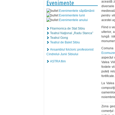
Evenimente
această z
diversel
medievală
Evenimentele săptămânii
pentru vi
Evenimentele lunii
acestei aş
Evenimentele anului
Fiind o ve
Filarmonica de Stat Sibiu
ulterior,
Teatrul Naţional „Radu Stanca”
lungă ist
Teatrul Gong
monumen
Teatrul de Balet Sibiu
Comuna Va
Ansamblul folcloric profesionist
Ecomuzeu
Cindrelul-Junii Sibiului
aspectul 
ASTRA film
Valea Vii
fostele v
puteți rel
fortificate
La Valea 
compoziţii
oamenilor 
noiembrie
Zona geog
comerțul 