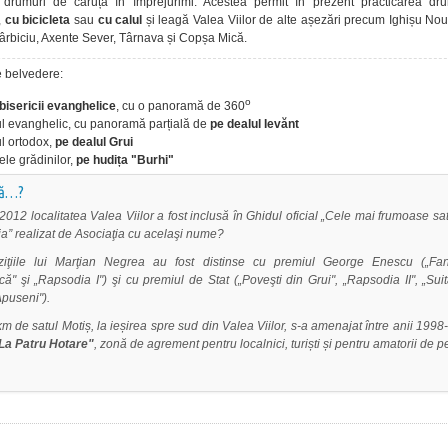
 drumuri de căruță în împrejurimi. Acestea permit în prezent practicarea drum
,
cu bicicleta
sau
cu calul
și leagă Valea Viilor de alte așezări precum Ighișu Nou
ârbiciu, Axente Sever, Târnava și Copșa Mică.
 belvedere:
o
 bisericii evanghelice
, cu o panoramă de 360
rul evanghelic, cu panoramă parțială de
pe dealul Ievănt
ul ortodox,
pe dealul Grui
ele grădinilor,
pe hudița "Burhi"
că…?
 2012 localitatea Valea Viilor a fost inclusă în Ghidul oficial „Cele mai frumoase sa
ˮ realizat de Asociaţia cu acelaşi nume?
iţiile lui Marţian Negrea au fost distinse cu premiul George Enescu (
„
Fan
că
"
şi
„
Rapsodia I") şi cu premiul de Stat (
„
Poveşti din Grui",
„
Rapsodia II",
„
Sui
Apuseni").
km de satul Motiș, la ieșirea spre sud din Valea Viilor, s-a amenajat între anii 199
La Patru Hotare"
, zonă de agrement pentru localnici, turiști și pentru amatorii de p