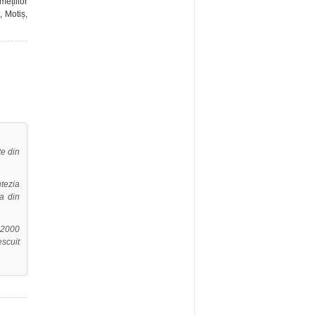
ețiilor
, Motiș,
te din
tezia
ta din
8-2000
escuit