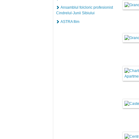
Ansamblul folcloric profesionist
Cindrelul-Junii Sibiului
ASTRA film