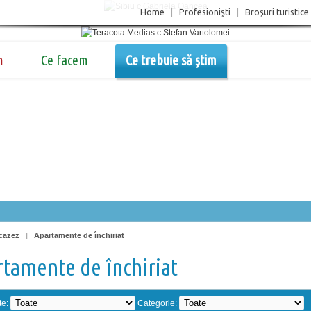
Home
|
Profesionişti
|
Broşuri turistice
m
Ce facem
Ce trebuie să știm
cazez
|
Apartamente de închiriat
tamente de închiriat
te:
Categorie: