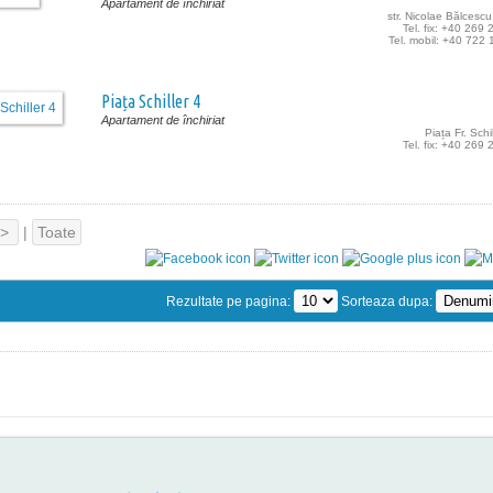
Apartament de închiriat
str. Nicolae Bălcescu,
Tel. fix: +40 269
Tel. mobil: +40 722
Piața Schiller 4
Apartament de închiriat
Piața Fr. Schil
Tel. fix: +40 269
>
|
Toate
Rezultate pe pagina:
Sorteaza dupa: