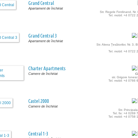
Grand Central
Apartament de închiriat
Str. Regele Ferdinand, Nr. 
Tel. mobil: +4 0722
Grand Central 3
Apartament de închiriat
Str. Aleea Țesătorilor, Nr. 3, B
Tel. mobil: +4 0722
Charter Apartments
Camere de închiriat
C
str. Grigore Ionesc
Tel. mobil: +4 0766
Castel 2000
Camere de închiriat
Str. Principala
Tel. fix: +4 0269
Tel. mobil: +4 0758
Central 1-3