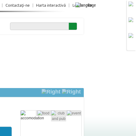
Ro
|
Contactaţi-ne
|
Harta interactivă
|
Login