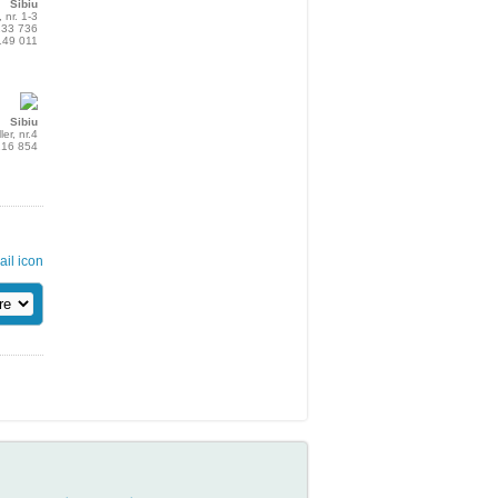
Sibiu
 nr. 1-3
 233 736
 149 011
Sibiu
ler, nr.4
 216 854