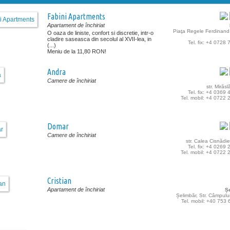
Fabini Apartments
Apartament de închiriat
Piaţa Regele Ferdinand I
O oaza de liniste, confort si discretie, intr-o
cladire saseasca din secolul al XVII-lea, in
Tel. fix: +4 0728
(...)
Meniu de la 11,80 RON!
Andra
Camere de închiriat
str. Mirăsl
Tel. fix: +4 0369
Tel. mobil: +4 0722
Domar
Camere de închiriat
str. Calea Cisnădiei
Tel. fix: +4 0269
Tel. mobil: +4 0722
Cristian
Apartament de închiriat
Ș
Șelimbăr, Str. Câmpului
Tel. mobil: +40 753