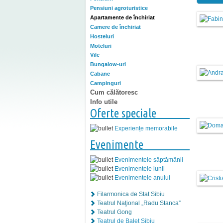
Pensiuni agroturistice
Apartamente de închiriat
Camere de închiriat
Hosteluri
Moteluri
Vile
Bungalow-uri
Cabane
Campinguri
Cum călătoresc
Info utile
Oferte speciale
Experiențe memorabile
Evenimente
Evenimentele săptămânii
Evenimentele lunii
Evenimentele anului
Filarmonica de Stat Sibiu
Teatrul Naţional „Radu Stanca”
Teatrul Gong
Teatrul de Balet Sibiu