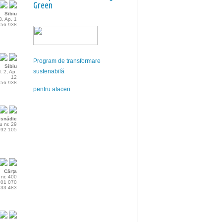
Green
Sibiu
8, Ap. 1
 256 938
Program de transformare
Sibiu
sustenabilă
l. 2, Ap.
12
 256 938
pentru afaceri
isnădie
u nr. 29
 692 105
Cârța
 nr. 400
 701 070
 133 483