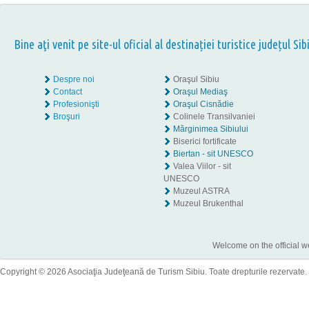
Bine aţi venit pe site-ul oficial al destinației turistice județul Sib
Despre noi
Oraşul Sibiu
Contact
Oraşul Mediaş
Profesionişti
Oraşul Cisnădie
Broşuri
Colinele Transilvaniei
Mărginimea Sibiului
Biserici fortificate
Biertan - sit UNESCO
Valea Viilor - sit
UNESCO
Muzeul ASTRA
Muzeul Brukenthal
Welcome on the official w
Copyright © 2026 Asociaţia Judeţeană de Turism Sibiu. Toate drepturile rezervate.