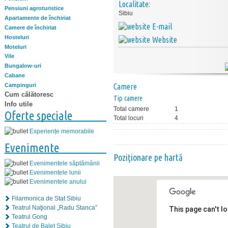
Localitate:
Pensiuni agroturistice
Sibiu
Apartamente de închiriat
E-mail
Camere de închiriat
Hosteluri
Website
Moteluri
Vile
Bungalow-uri
Cabane
Campinguri
Camere
Cum călătoresc
Tip camere
Info utile
Total camere
1
Oferte speciale
Total locuri
4
Experiențe memorabile
Evenimente
Poziţionare pe hartă
Evenimentele săptămânii
Evenimentele lunii
Evenimentele anului
Filarmonica de Stat Sibiu
Teatrul Naţional „Radu Stanca”
This page can't l
Teatrul Gong
Teatrul de Balet Sibiu