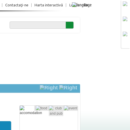
Ro
|
Contactaţi-ne
|
Harta interactivă
|
Login