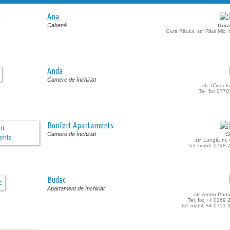
Ana
Cabană
Gura
Gura Râului, str. Râul Mic, 
Anda
Camere de închiriat
str. Dârstelo
Tel. fix: 07
Bonfert Apartaments
Camere de închiriat
C
str. Lungă, nr. 
Tel. mobil: 0728
Budac
Apartament de închiriat
str. Anton Pann
Tel. fix: +4 0269
Tel. mobil: +4 0751