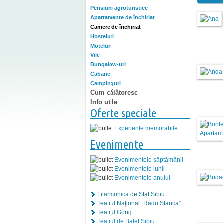
Pensiuni agroturistice
Apartamente de închiriat
Camere de închiriat
Hosteluri
Moteluri
Vile
Bungalow-uri
Cabane
Campinguri
Cum călătoresc
Info utile
Oferte speciale
Experiențe memorabile
Evenimente
Evenimentele săptămânii
Evenimentele lunii
Evenimentele anului
Filarmonica de Stat Sibiu
Teatrul Naţional „Radu Stanca”
Teatrul Gong
Teatrul de Balet Sibiu