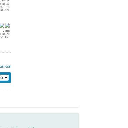
, nr. 20
i, nr. 20
457 / +4
336 329
Sibiu
i, nr. 20
 251 457