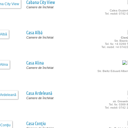
Cabana City View
Camere de închiriat
Calea Gușteriț
Tel. mobil: 0742
Casa Albă
Camere de închiriat
Cisn
Str. Biseric
Tel. fix: +4 0269
Tel. mobil: +4 0742
Casa Alina
Camere de închiriat
Str. Bieltz Eduard Albert
Casa Ardeleană
Camere de închiriat
str. Greweln
Tel. fix: 0369
Tel. mobil: 0742
Casa Conţiu