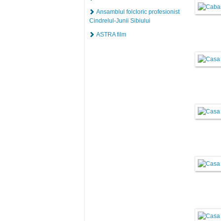
Ansamblul folcloric profesionist
Cindrelul-Junii Sibiului
ASTRA film