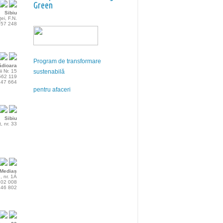
Green
Sibiu
ei, F.N.
 057 248
Program de transformare
ădioara
ii Nr. 15
sustenabilă
 562 119
247 664
pentru afaceri
Sibiu
, nr. 33
Mediaș
, nr. 1A
 802 008
 146 802