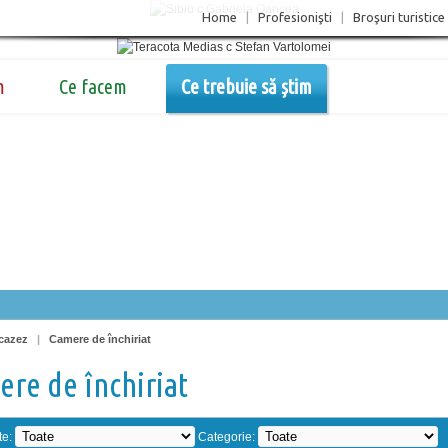
Home
|
Profesionişti
|
Broşuri turistice
m
Ce facem
Ce trebuie să știm
cazez
|
Camere de închiriat
re de închiriat
te:
Categorie: