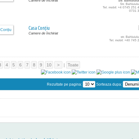
Camere de închiriat
Str. Bahluiului
Str. Bahluiulu
Tel. mobil: +4 0745 251 
0731 
Casa Conțiu
Camere de închiriat
str. Bahluiulu
Tel. mobil: +40 745
3
4
5
6
7
8
9
10
>
|
Toate
Rezultate pe pagina:
Sorteaza dupa: