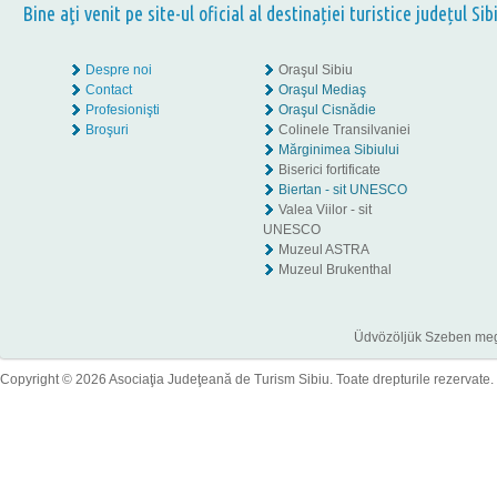
Bine aţi venit pe site-ul oficial al destinației turistice județul Sib
Despre noi
Oraşul Sibiu
Contact
Oraşul Mediaş
Profesionişti
Oraşul Cisnădie
Broşuri
Colinele Transilvaniei
Mărginimea Sibiului
Biserici fortificate
Biertan - sit UNESCO
Valea Viilor - sit
UNESCO
Muzeul ASTRA
Muzeul Brukenthal
Üdvözöljük Szeben megye
Copyright © 2026 Asociaţia Judeţeană de Turism Sibiu. Toate drepturile rezervate.