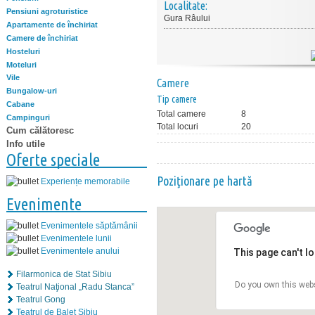
Localitate:
Pensiuni agroturistice
Gura Râului
Apartamente de închiriat
Camere de închiriat
Hosteluri
Moteluri
Vile
Camere
Bungalow-uri
Tip camere
Cabane
Total camere
8
Campinguri
Total locuri
20
Cum călătoresc
Info utile
Oferte speciale
Poziţionare pe hartă
Experiențe memorabile
Evenimente
Evenimentele săptămânii
Evenimentele lunii
Evenimentele anului
This page can't l
Filarmonica de Stat Sibiu
Do you own this web
Teatrul Naţional „Radu Stanca”
Teatrul Gong
Teatrul de Balet Sibiu