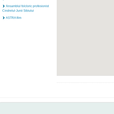
Ansamblul folcloric profesionist
Cindrelul-Junii Sibiului
ASTRA film