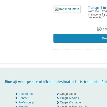
Transport in
Transport
- Tra
Transportul între
programul (...)
Rez
Bine aţi venit pe site-ul oficial al destinației turistice județul Sib
Despre noi
Oraşul Sibiu
Contact
Oraşul Mediaş
Profesionişti
Oraşul Cisnădie
Broşuri
Colinele Transilvaniei