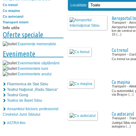
Localitate:
Cu trenul
Cu maşina
Cu autocarul
Aeroportul In
Transport intern
Transport
- Aero
Aeroportul Intern
Info utile
km de centrul or
Oferte speciale
15 (...)
Experiențe memorabile
Cu trenul
Evenimente
Transport
- Gar
Cu trenul se poate
Evenimentele săptămânii
Evenimentele lunii
Evenimentele anului
Cu maşina
Filarmonica de Stat Sibiu
Transport
- Altel
Teatrul Naţional „Radu Stanca”
Cu automobilul, p
via Braşov (...)
Teatrul Gong
Teatrul de Balet Sibiu
Ansamblul folcloric profesionist
Cu autocarul
Cindrelul-Junii Sibiului
Transport
- Tra
ASTRA film
Judeţul Sibiu es
autogara (...)