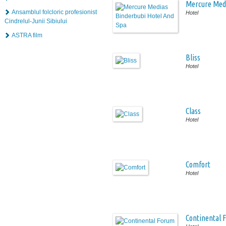
Mercure Medi
Ansamblul folcloric profesionist
Hotel
Cindrelul-Junii Sibiului
ASTRA film
Bliss
Hotel
Class
Hotel
Comfort
Hotel
Continental 