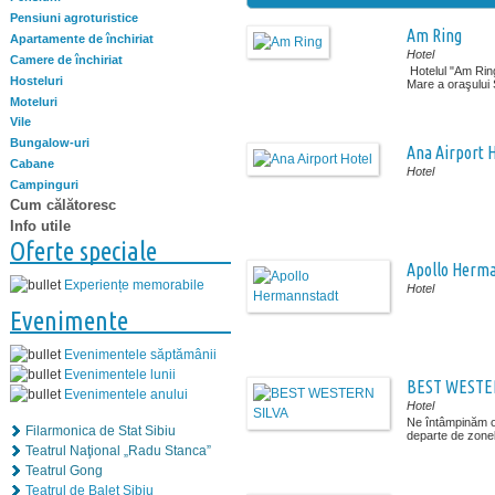
Pensiuni agroturistice
Am Ring
Apartamente de închiriat
Hotel
Camere de închiriat
Hotelul "Am Ring
Hosteluri
Mare a oraşului S
Moteluri
Vile
Bungalow-uri
Ana Airport 
Cabane
Hotel
Campinguri
Cum călătoresc
Info utile
Oferte speciale
Apollo Herm
Experiențe memorabile
Hotel
Evenimente
Evenimentele săptămânii
Evenimentele lunii
BEST WESTE
Evenimentele anului
Hotel
Ne întâmpinăm oas
Filarmonica de Stat Sibiu
departe de zonele
Teatrul Naţional „Radu Stanca”
Teatrul Gong
Teatrul de Balet Sibiu