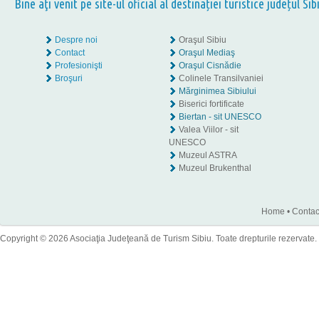
Bine aţi venit pe site-ul oficial al destinației turistice județul Sib
Despre noi
Oraşul Sibiu
Contact
Oraşul Mediaş
Profesionişti
Oraşul Cisnădie
Broşuri
Colinele Transilvaniei
Mărginimea Sibiului
Biserici fortificate
Biertan - sit UNESCO
Valea Viilor - sit
UNESCO
Muzeul ASTRA
Muzeul Brukenthal
Home
•
Contac
Copyright © 2026 Asociaţia Judeţeană de Turism Sibiu. Toate drepturile rezervate.