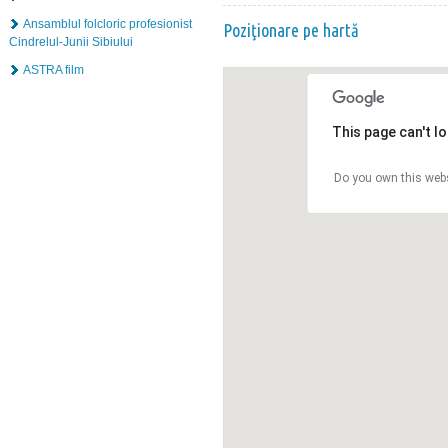
Ansamblul folcloric profesionist
Poziţionare pe hartă
Cindrelul-Junii Sibiului
ASTRA film
This page can't l
Do you own this web