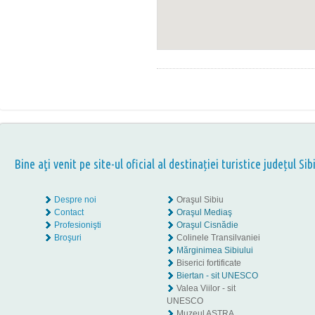
Bine aţi venit pe site-ul oficial al destinației turistice județul Sib
Despre noi
Oraşul Sibiu
Contact
Oraşul Mediaş
Profesionişti
Oraşul Cisnădie
Broşuri
Colinele Transilvaniei
Mărginimea Sibiului
Biserici fortificate
Biertan - sit UNESCO
Valea Viilor - sit
UNESCO
Muzeul ASTRA