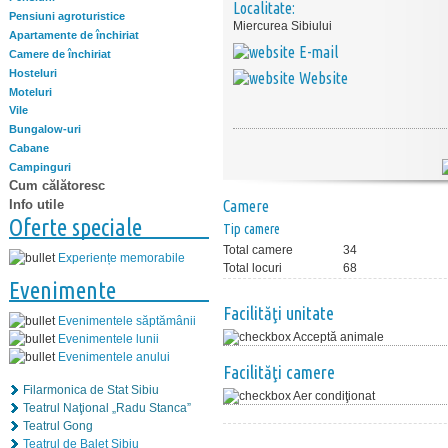
Localitate:
Pensiuni agroturistice
Miercurea Sibiului
Apartamente de închiriat
E-mail
Camere de închiriat
Hosteluri
Website
Moteluri
Vile
Bungalow-uri
Cabane
Campinguri
Cum călătoresc
Info utile
Camere
Oferte speciale
Tip camere
Total camere
34
Experiențe memorabile
Total locuri
68
Evenimente
Facilităţi unitate
Evenimentele săptămânii
Acceptă animale
Evenimentele lunii
Evenimentele anului
Facilităţi camere
Filarmonica de Stat Sibiu
Aer condiţionat
Teatrul Naţional „Radu Stanca”
Teatrul Gong
Teatrul de Balet Sibiu