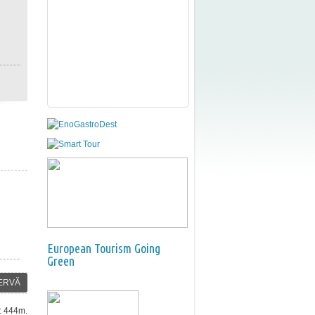
European Tourism Going
Green
ERVĂ
e: 444m.