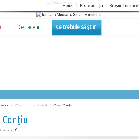
Home
|
Profesionişti
|
Broşuri turistice
m
Ce facem
Ce trebuie să știm
cazez
|
Camere de închiriat
|
Casa Conţiu
 Conţiu
 închiriat