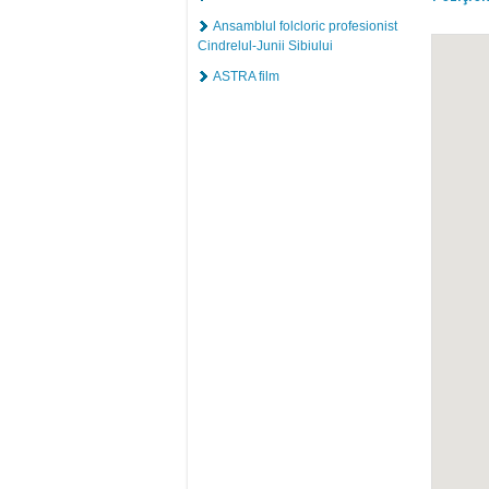
Ansamblul folcloric profesionist
Cindrelul-Junii Sibiului
ASTRA film