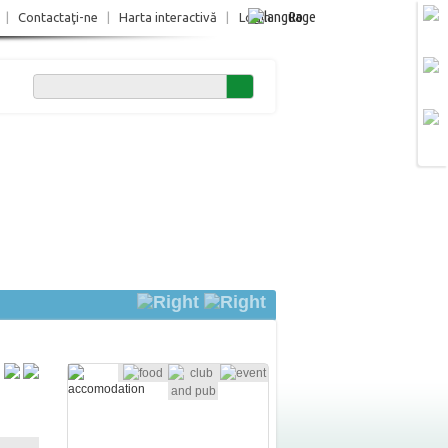
Ro
|
Contactaţi-ne
|
Harta interactivă
|
Login