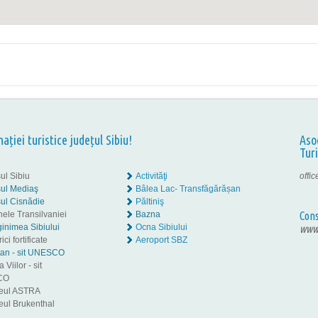
nației turistice județul Sibiu!
Aso
Tur
ul Sibiu
Activităţi
offi
ul Mediaş
Bâlea Lac- Transfăgărășan
ul Cisnădie
Păltiniş
nele Transilvaniei
Bazna
Cons
inimea Sibiului
Ocna Sibiului
www.
ici fortificate
Aeroport SBZ
tan - sit UNESCO
 Viilor - sit
CO
eul ASTRA
ul Brukenthal