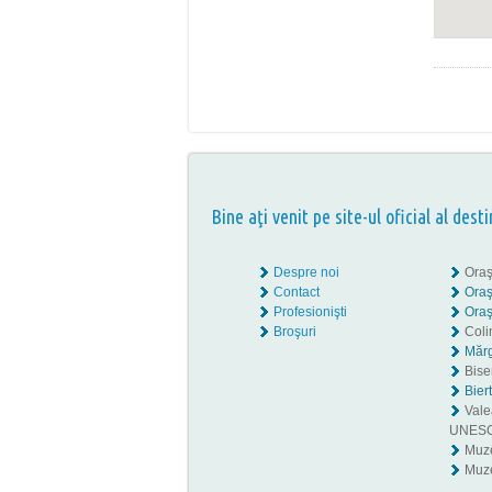
Bine aţi venit pe site-ul oficial al desti
Despre noi
Oraş
Contact
Oraş
Profesionişti
Oraş
Broşuri
Coli
Mărg
Biser
Bier
Valea
UNES
Muz
Muze