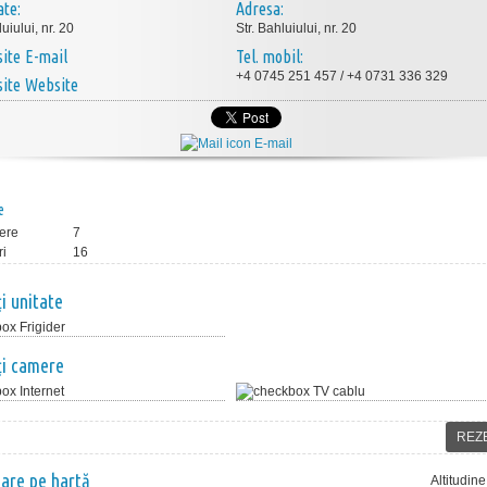
ate:
Adresa:
luiului, nr. 20
Str. Bahluiului, nr. 20
E-mail
Tel. mobil:
+4 0745 251 457 / +4 0731 336 329
Website
E-mail
e
ere
7
ri
16
ţi unitate
Frigider
ţi camere
Internet
TV cablu
REZ
nare pe hartă
Altitudin