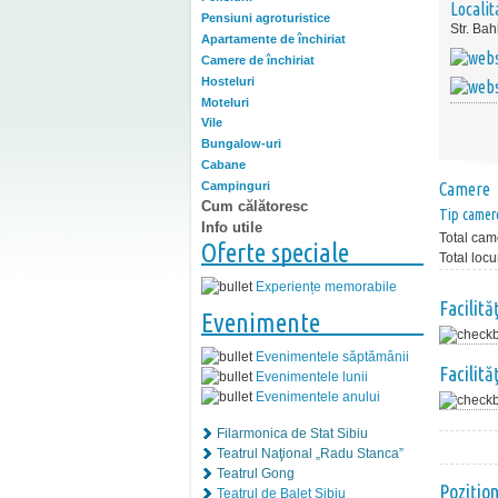
Localit
Pensiuni agroturistice
Str. Bah
Apartamente de închiriat
Camere de închiriat
Hosteluri
Moteluri
Vile
Bungalow-uri
Cabane
Campinguri
Camere
Cum călătoresc
Tip camer
Info utile
Total cam
Oferte speciale
Total locu
Experiențe memorabile
Facilită
Evenimente
Evenimentele săptămânii
Facilită
Evenimentele lunii
Evenimentele anului
Filarmonica de Stat Sibiu
Teatrul Naţional „Radu Stanca”
Teatrul Gong
Poziţio
Teatrul de Balet Sibiu