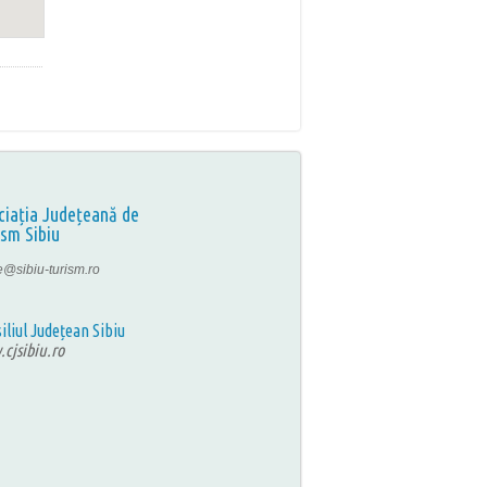
ciația Județeană de
ism Sibiu
ce@sibiu-turism.ro
iliul Județean Sibiu
cjsibiu.ro