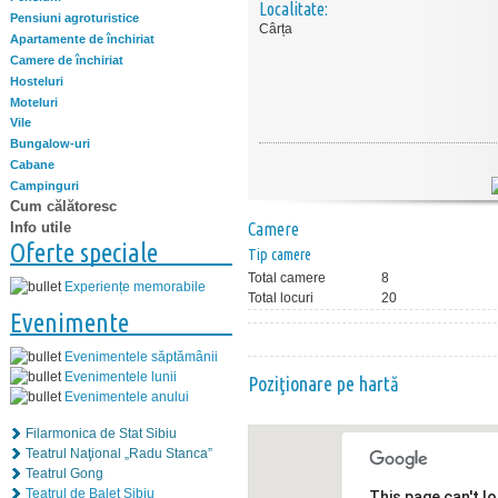
Localitate:
Pensiuni agroturistice
Cârța
Apartamente de închiriat
Camere de închiriat
Hosteluri
Moteluri
Vile
Bungalow-uri
Cabane
Campinguri
Cum călătoresc
Info utile
Camere
Oferte speciale
Tip camere
Total camere
8
Experiențe memorabile
Total locuri
20
Evenimente
Evenimentele săptămânii
Evenimentele lunii
Poziţionare pe hartă
Evenimentele anului
Filarmonica de Stat Sibiu
Teatrul Naţional „Radu Stanca”
Teatrul Gong
Teatrul de Balet Sibiu
This page can't l