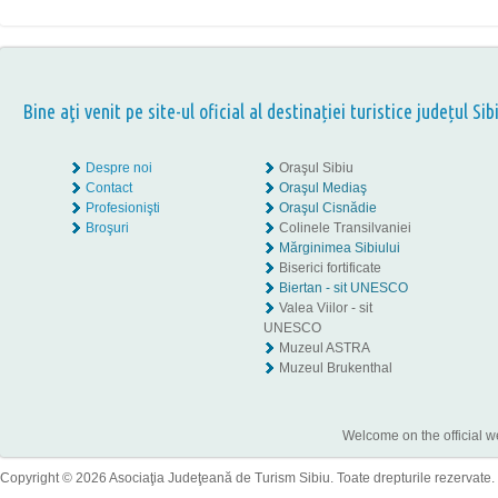
Bine aţi venit pe site-ul oficial al destinației turistice județul Sib
Despre noi
Oraşul Sibiu
Contact
Oraşul Mediaş
Profesionişti
Oraşul Cisnădie
Broşuri
Colinele Transilvaniei
Mărginimea Sibiului
Biserici fortificate
Biertan - sit UNESCO
Valea Viilor - sit
UNESCO
Muzeul ASTRA
Muzeul Brukenthal
Welcome on the official w
Copyright © 2026 Asociaţia Judeţeană de Turism Sibiu. Toate drepturile rezervate.