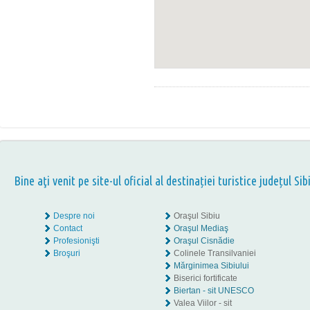
Bine aţi venit pe site-ul oficial al destinației turistice județul Sib
Despre noi
Oraşul Sibiu
Contact
Oraşul Mediaş
Profesionişti
Oraşul Cisnădie
Broşuri
Colinele Transilvaniei
Mărginimea Sibiului
Biserici fortificate
Biertan - sit UNESCO
Valea Viilor - sit