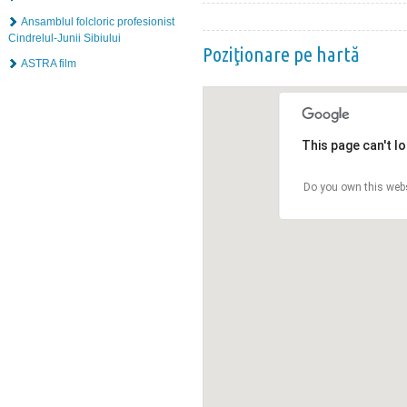
Ansamblul folcloric profesionist
Cindrelul-Junii Sibiului
Poziţionare pe hartă
ASTRA film
This page can't l
Do you own this web