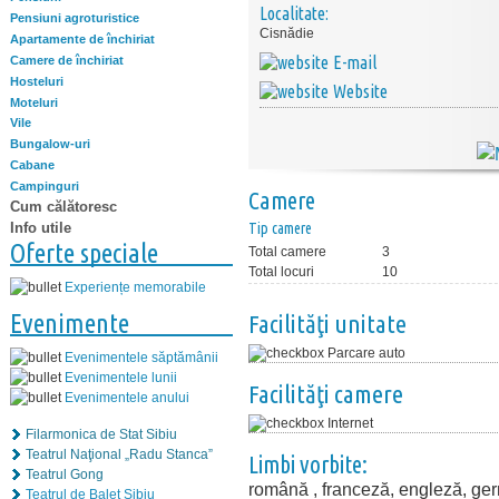
Localitate:
Pensiuni agroturistice
Cisnădie
Apartamente de închiriat
E-mail
Camere de închiriat
Hosteluri
Website
Moteluri
Vile
Bungalow-uri
Cabane
Campinguri
Camere
Cum călătoresc
Info utile
Tip camere
Oferte speciale
Total camere
3
Total locuri
10
Experiențe memorabile
Evenimente
Facilităţi unitate
Parcare auto
Evenimentele săptămânii
Evenimentele lunii
Facilităţi camere
Evenimentele anului
Internet
Filarmonica de Stat Sibiu
Teatrul Naţional „Radu Stanca”
Limbi vorbite:
Teatrul Gong
română , franceză, engleză, ge
Teatrul de Balet Sibiu