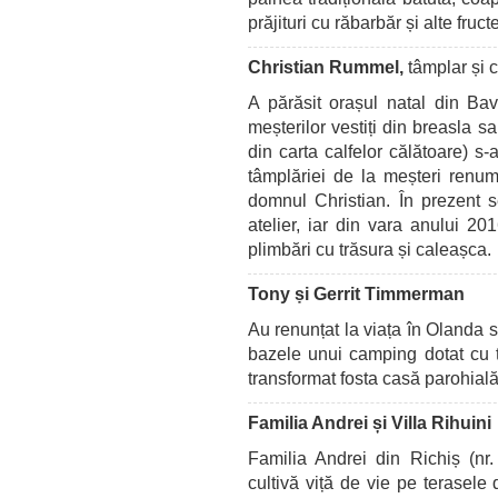
prăjituri cu răbarbăr și alte fruc
Christian Rummel,
tâmplar și c
A părăsit orașul natal din Bav
meșterilor vestiți din breasla sa
din carta calfelor călătoare) s-
tâmplăriei de la meșteri renumi
domnul Christian. În prezent
atelier, iar din vara anului 201
plimbări cu trăsura și caleașca.
Tony ṣi Gerrit Timmerman
Au renunțat la viața în Olanda s
bazele unui camping dotat cu toa
transformat fosta casă parohială
Familia Andrei și Villa Rihuini
Familia Andrei din Richiș (nr
cultivă viță de vie pe terasele 