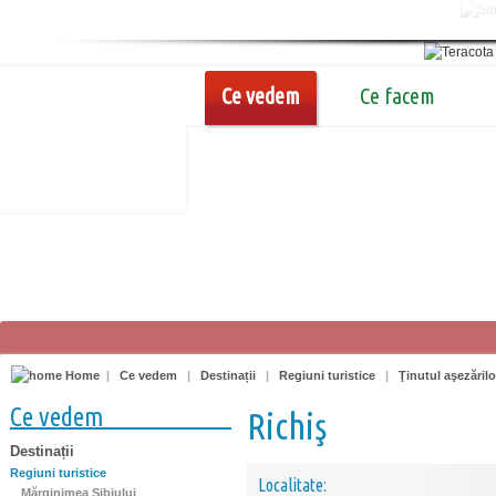
Ce vedem
Ce facem
Home
|
Ce vedem
|
Destinații
|
Regiuni turistice
|
Ţinutul aşezărilo
Ce vedem
Richiş
Destinații
Regiuni turistice
Localitate:
Mărginimea Sibiului