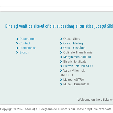
Bine aţi venit pe site-ul oficial al destinației turistice județul Sib
Despre noi
Oraşul Sibiu
Contact
Oraşul Mediaş
Profesionişti
Oraşul Cisnădie
Broşuri
Colinele Transilvaniei
Mărginimea Sibiului
Biserici fortificate
Biertan - sit UNESCO
Valea Viilor - sit
UNESCO
Muzeul ASTRA
Muzeul Brukenthal
Welcome on the official w
Copyright © 2026 Asociaţia Judeţeană de Turism Sibiu. Toate drepturile rezervate.