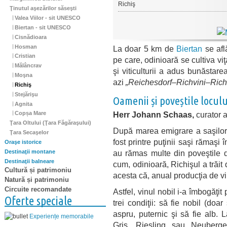
Richiş
Ţinutul aşezărilor săseşti
Valea Viilor - sit UNESCO
Biertan - sit UNESCO
Cisnădioara
Hosman
La doar 5 km de
Biertan
se afl
Cristian
pe care, odinioară se cultiva viţ
Mălâncrav
şi viticulturii a adus bunăstare
Moşna
azi
„Reichesdorf–Richvini–Rich
Richiş
Stejărişu
Oamenii și poveștile loculu
Agnita
Herr Johann Schaas,
curator 
Copșa Mare
Ţara Oltului (Ţara Făgăraşului)
După marea emigrare a saşilor
Ţara Secaşelor
fost printre puţinii saşi rămaşi
Oraşe istorice
Destinaţii montane
au rămas multe din poveştile 
Destinaţii balneare
cum, odinioară, Richişul a trăit
Cultură și patrimoniu
acesta că, anual producţia de v
Natură și patrimoniu
Circuite recomandate
Astfel, vinul nobil i-a îmbogăţi
Oferte speciale
trei condiţii: să fie nobil (doa
aspru, puternic şi să fie alb.
Experiențe memorabile
Gris, Riesling sau Neuberge