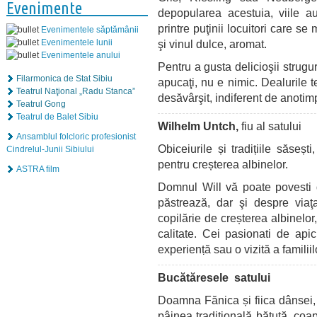
Evenimente
depopularea acestuia, viile a
printre puţinii locuitori care s
Evenimentele săptămânii
şi vinul dulce, aromat.
Evenimentele lunii
Evenimentele anului
Pentru a gusta delicioşii strugu
Filarmonica de Stat Sibiu
apucaţi, nu e nimic. Dealurile 
Teatrul Naţional „Radu Stanca”
desăvârşit, indiferent de anotim
Teatrul Gong
Teatrul de Balet Sibiu
Wilhelm Untch,
fiu al satului
Ansamblul folcloric profesionist
Obiceiurile și tradițiile săseșt
Cindrelul-Junii Sibiului
pentru creșterea albinelor.
ASTRA film
Domnul Will vă poate povesti d
păstrează, dar şi despre viaţa
copilărie de creșterea albinelor
calitate. Cei pasionati de api
experienṭă sau o vizită a familii
Bucătăresele satului
Doamna Fănica și fiica dânsei,
pâinea tradițională bătută, coap