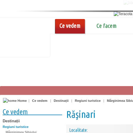
Ce vedem
Ce facem
Home
|
Ce vedem
|
Destinații
|
Regiuni turistice
|
Mărginimea Sibiu
Ce vedem
Răşinari
Destinații
Regiuni turistice
Localitate:
Mărginimea Sibiului