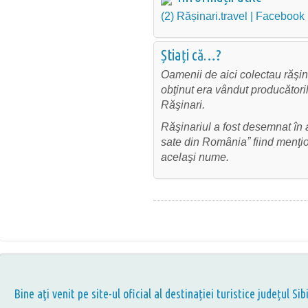
(2) Rășinari.travel | Facebook
Știați că…?
Oamenii de aici colectau răşin
obţinut era vândut producători
Răşinari.
Răşinariul a fost desemnat în
sate din Româniaˮ fiind menţion
acelaşi nume.
Bine aţi venit pe site-ul oficial al destinației turistice județul Sib