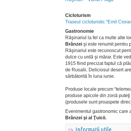
Cicloturism
Traseul cicloturistic “Emil Ciora
Gastronomie
Răşinariul la fel ca multe alte l
Brânzei
şi este renumit pentru p
Răşinariul este recunoscut pent
dulce cu urdă şi mărar. Este ve
1915 fiind precizat faptul că pl
de Rusalii. Deliciosul desert are
sărbătorită în luna iunie.
Produse locale precum “telemea
produse apicole din zonă puteţ
(produsele sunt proaspete direct
Evenimentul gastronomic care a
Brânzei şi al Ţuicii.
Informații utile