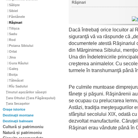
Răşinari
Sălişte
Sibiel
Fântânele
Răşinari
Tilişca
Dacă întrebaţi orice locuitor al
Sadu
siguranţă vă va răspunde că „de
Rod
documentele atestă Răşinariul ca
Poiana Sibiului
din Mărginimea Sibiului, menţio
Orlat
Una din îndeletnicirile principal
Jina
creşterea animalelor. Cu secole
Gura Râului
Galeş
turmele în transhumanţă până î
Boiţa
Tălmăcel
Pe culmile muntoase dimprejurul 
Rîu Sadului
Ţinutul aşezărilor săseşti
fâneţe şi păşuni. Răşinărenii au
Ţara Oltului (Ţara Făgăraşului)
se ocupau cu prelucrarea lemnului
Ţara Secaşelor
Astăzi, tradiţia meşteşugurilor 
Oraşe istorice
sfârşitul secolului XIX, odată cu
Destinaţii montane
dezvoltat manufacturile. Căruţele
Destinaţii balneare
Cultură și patrimoniu
Răşinari erau vândute până în 
Natură și patrimoniu