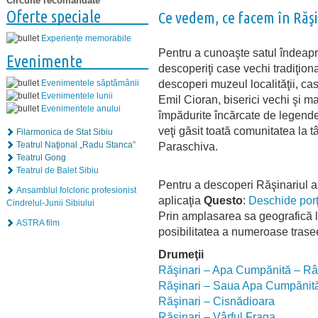
Circuite recomandate
Oferte speciale
Ce vedem, ce facem în Răşi
Experiențe memorabile
Pentru a cunoaşte satul îndeapro
Evenimente
descoperiţi case vechi tradiţiona
descoperi muzeul localităţii, ca
Evenimentele săptămânii
Evenimentele lunii
Emil Cioran, biserici vechi şi m
Evenimentele anului
împădurite încărcate de legende
veţi găsit toată comunitatea la t
Filarmonica de Stat Sibiu
Paraschiva.
Teatrul Naţional „Radu Stanca”
Teatrul Gong
Teatrul de Balet Sibiu
Pentru a descoperi Răşinariul al
Ansamblul folcloric profesionist
aplicaţia
Questo
:
Deschide porţ
Cindrelul-Junii Sibiului
Prin amplasarea sa geografică l
ASTRA film
posibilitatea a numeroase trasee
Drumeţii
Răşinari – Apa Cumpănită – Râ
Răşinari – Saua Apa Cumpănit
Răşinari – Cisnădioara
Răşinari – Vârful Fraga