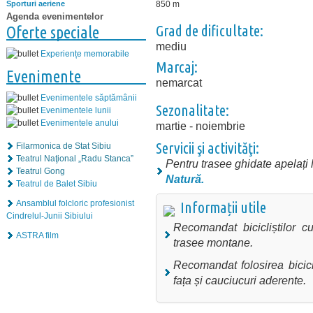
850 m
Sporturi aeriene
Agenda evenimentelor
Grad de dificultate:
Oferte speciale
mediu
Experiențe memorabile
Marcaj:
Evenimente
nemarcat
Evenimentele săptămânii
Sezonalitate:
Evenimentele lunii
Evenimentele anului
martie - noiembrie
Servicii şi activităţi:
Filarmonica de Stat Sibiu
Teatrul Naţional „Radu Stanca”
Pentru trasee ghidate apelați l
Teatrul Gong
Natură
.
Teatrul de Balet Sibiu
Ansamblul folcloric profesionist
Informații utile
Cindrelul-Junii Sibiului
Recomandat bicicliștilor c
ASTRA film
trasee montane.
Recomandat folosirea bicic
fața și cauciucuri aderente.