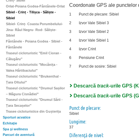
Crinț- Sibiel
Coordonate GPS ale punctelor de
Orlat-Poiana Godea-Fântânele-Orlat
Sibiel - Crinț - Tilișca - Săliște -
1
Punct de plecare: Sibiel
Sibiel
2
Izvor Vale Sibiel 3
Sibiel- Crinț- Coasta Porumbelului-
Jina- Râul Negru- Rod- Săliște-
3
Izvor Vale Sibiel 2
Sibiel
4
Izvor Vale Sibiel 1
Fântânele - Poiana Godea - Sibiel -
Fântânele
4
Izvor Crint
Traseul cicloturistic "Emil Cioran -
6
Pensiune Crint
Călugăru"
Traseul cicloturistic "Mocănița -
7
Punct de sosire: Sibiel
Valea Hârtibaciului"
Traseul cicloturistic ”Brukenthal -
Țara Oltului”
Descarcă
track
-urile GPS (
Traseul cicloturistic ”Drumul Sașilor
– Măgura Cisnădiei”
Descarcă
track
-urile GPS (
Traseul cicloturistic "Drumul Sării -
Țara Secașelor"
Punct de plecare:
Trasee cicloturistice din Gușterița
Sibiel
Sporturi acvatice
Lungime:
Echitaţie
37
Spa şi wellness
Diferenţă de nivel:
Parcuri de aventură