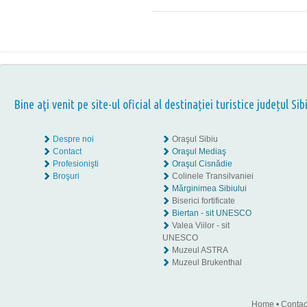
Bine aţi venit pe site-ul oficial al destinației turistice județul Sib
Despre noi
Oraşul Sibiu
Contact
Oraşul Mediaş
Profesionişti
Oraşul Cisnădie
Broşuri
Colinele Transilvaniei
Mărginimea Sibiului
Biserici fortificate
Biertan - sit UNESCO
Valea Viilor - sit
UNESCO
Muzeul ASTRA
Muzeul Brukenthal
Home
•
Contac