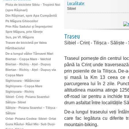
Localitate:
Pista de biciclete Sibiu - Tropinii Noi
Sibiel
(spre Rășinari)
Din Rășinari, spre Apa Cumpănită
Pe Măgura Ghioceilor
Prin Râu Sadului și împrejurimi
Spre Măgura, prin fânețe
Traseu
Sus, pe Vf. Măgura
Sibiel - Crinț - Tilișca - Săliște -
Trasee de bicicletă pe Valea
Hârtibaciului
De-a lungul văilor Târnavei Mari
Traseul pornește din centrul loca
Biertan - Copșa Mare - Valchid
până la Crinț unde traversează
Biertan - Richiș - Ațel - Dupuș
Biertan - Richiș - Ațel - Dupuș via
prin poienile de la Tilișca. De-a
Copșa Mare
și masă la Km 13 ceea ce red
Sighisoara - Mălâncrav
parcurgerea lui în 2 zile. Punc
Sighișoara - Copșa Mare
altitudinea maxima atinge 125
Sighișoara - Richiș
off-road iar pentru a inchide tr
Sibiel- Crinț- Poiana Soarelui-
drum asfaltat între localitățile Să
Săliște- Sibiel
Săliște - Poiana Soarelui – Tilișca -
De-a lungul traseului veți întâln
Săliște
care fac legătura cu diferite 
Orlat- Poiana Godea- Sibiel- Orlat
mountain-biking.
Gura Râului- Râul Mic- Sub Duși-