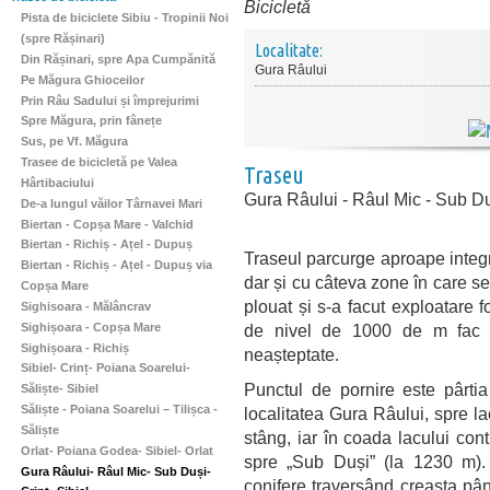
Bicicletă
Pista de biciclete Sibiu - Tropinii Noi
(spre Rășinari)
Localitate:
Din Rășinari, spre Apa Cumpănită
Gura Râului
Pe Măgura Ghioceilor
Prin Râu Sadului și împrejurimi
Spre Măgura, prin fânețe
Sus, pe Vf. Măgura
Trasee de bicicletă pe Valea
Traseu
Hârtibaciului
Gura Râului - Râul Mic - Sub Duș
De-a lungul văilor Târnavei Mari
Biertan - Copșa Mare - Valchid
Biertan - Richiș - Ațel - Dupuș
Traseul parcurge aproape integra
Biertan - Richiș - Ațel - Dupuș via
dar și cu câteva zone în care s
Copșa Mare
plouat și s-a facut exploatare 
Sighisoara - Mălâncrav
Sighișoara - Copșa Mare
de nivel de 1000 de m fac t
Sighișoara - Richiș
neașteptate.
Sibiel- Crinț- Poiana Soarelui-
Punctul de pornire este pârtia 
Săliște- Sibiel
Săliște - Poiana Soarelui – Tilișca -
localitatea Gura Râului, spre l
Săliște
stâng, iar în coada lacului con
Orlat- Poiana Godea- Sibiel- Orlat
spre „Sub Duși” (la 1230 m).
Gura Râului- Râul Mic- Sub Duși-
conifere traversând creasta pâ