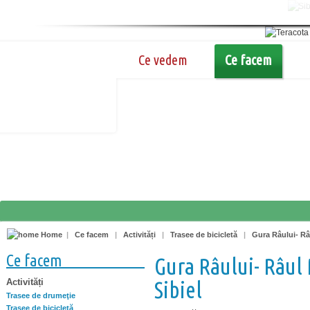
Ce vedem
Ce facem
Home
|
Ce facem
|
Activități
|
Trasee de bicicletă
|
Gura Râului- Râu
Ce facem
Gura Râului- Râul 
Activități
Sibiel
Trasee de drumeţie
Trasee de bicicletă