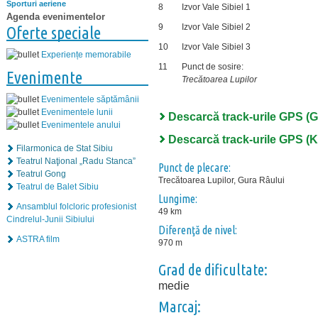
Sporturi aeriene
8
Izvor Vale Sibiel 1
Agenda evenimentelor
9
Izvor Vale Sibiel 2
Oferte speciale
10
Izvor Vale Sibiel 3
Experiențe memorabile
11
Punct de sosire:
Evenimente
Trecătoarea Lupilor
Evenimentele săptămânii
Evenimentele lunii
Descarcă track-urile GPS (
Evenimentele anului
Descarcă track-urile GPS (
Filarmonica de Stat Sibiu
Teatrul Naţional „Radu Stanca”
Punct de plecare:
Teatrul Gong
Trecătoarea Lupilor, Gura Râului
Teatrul de Balet Sibiu
Lungime:
Ansamblul folcloric profesionist
49 km
Cindrelul-Junii Sibiului
Diferenţă de nivel:
ASTRA film
970 m
Grad de dificultate:
medie
Marcaj: