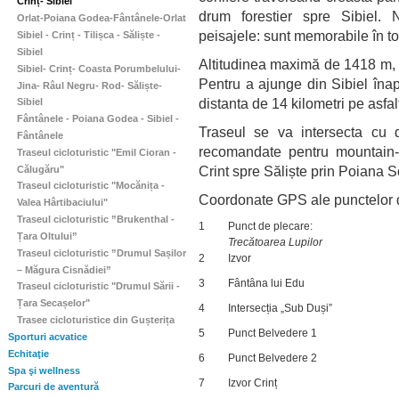
Crinț- Sibiel
drum forestier spre Sibiel. 
Orlat-Poiana Godea-Fântânele-Orlat
peisajele: sunt memorabile în to
Sibiel - Crinț - Tilișca - Săliște -
Sibiel
Altitudinea maximă de 1418 m, l
Sibiel- Crinț- Coasta Porumbelului-
Pentru a ajunge din Sibiel înap
Jina- Râul Negru- Rod- Săliște-
distanta de 14 kilometri pe asfal
Sibiel
Fântânele - Poiana Godea - Sibiel -
Traseul se va intersecta cu d
Fântânele
recomandate pentru mountain-b
Traseul cicloturistic "Emil Cioran -
Crint spre Săliște prin Poiana So
Călugăru"
Traseul cicloturistic "Mocănița -
Coordonate GPS ale punctelor de
Valea Hârtibaciului"
Traseul cicloturistic ”Brukenthal -
1
Punct de plecare:
Țara Oltului”
Trecătoarea Lupilor
Traseul cicloturistic ”Drumul Sașilor
2
Izvor
– Măgura Cisnădiei”
3
Fântâna lui Edu
Traseul cicloturistic "Drumul Sării -
Țara Secașelor"
4
Intersecția „Sub Duși”
Trasee cicloturistice din Gușterița
5
Punct Belvedere 1
Sporturi acvatice
Echitaţie
6
Punct Belvedere 2
Spa şi wellness
7
Izvor Crinț
Parcuri de aventură