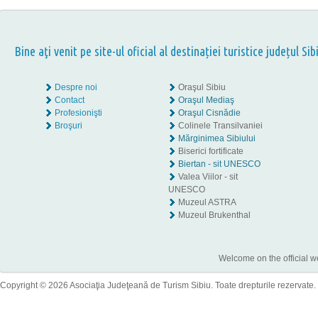
Bine aţi venit pe site-ul oficial al destinației turistice județul Sib
Despre noi
Oraşul Sibiu
Contact
Oraşul Mediaş
Profesionişti
Oraşul Cisnădie
Broşuri
Colinele Transilvaniei
Mărginimea Sibiului
Biserici fortificate
Biertan - sit UNESCO
Valea Viilor - sit
UNESCO
Muzeul ASTRA
Muzeul Brukenthal
Welcome on the official w
Copyright © 2026 Asociaţia Judeţeană de Turism Sibiu. Toate drepturile rezervate.