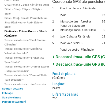
Crinț- Sibiel
Coordonate GPS ale punctelor de
Orlat-Poiana Godea-Fântânele-Orlat
1
Punct de plecare: Fântânele
Sibiel - Crinț - Tilișca - Săliște -
Sibiel
Izvor
9
Sibiel- Crinț- Coasta Porumbelului-
2
Intersectie drum forestier
9
Jina- Râul Negru- Rod- Săliște-
Punct de Belvedere
Sibiel
3
Intersecție traseu Orlat-Sibiel
1
Fântânele - Poiana Godea - Sibiel -
Fântânele
4
Izvor Cabana Fântânele
1
Traseul cicloturistic "Emil Cioran -
5
Izvor Vale Sibiel 3
7
Călugăru"
Traseul cicloturistic "Mocănița -
Punct de sosire: Fântânele
Valea Hârtibaciului"
Descarcă
track
-urile GPS (
Traseul cicloturistic ”Brukenthal -
Țara Oltului”
Descarcă
track
-urile GPS (
Traseul cicloturistic ”Drumul Sașilor
– Măgura Cisnădiei”
Punct de plecare:
Traseul cicloturistic "Drumul Sării -
Fântânele
Țara Secașelor"
Lungime:
Trasee cicloturistice din Gușterița
24 km
Sporturi acvatice
Echitaţie
Diferenţă de nivel:
Spa şi wellness
760 m
Parcuri de aventură