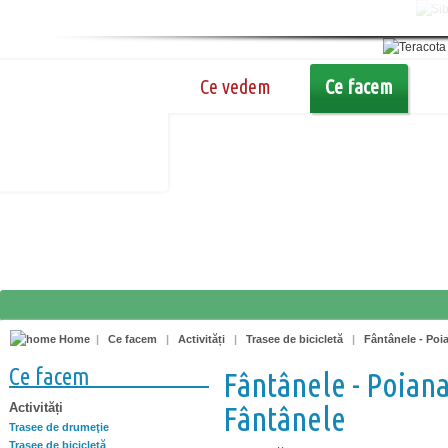
Ce vedem
Ce facem
Home
|
Ce facem
|
Activități
|
Trasee de bicicletă
|
Fântânele - Poi
Ce facem
Fântânele - Poiana 
Activități
Fântânele
Trasee de drumeţie
Trasee de bicicletă