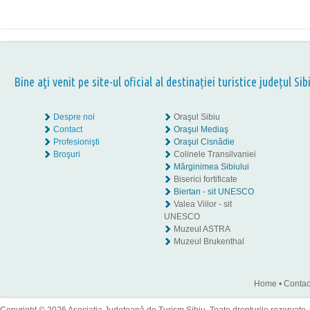
Bine aţi venit pe site-ul oficial al destinației turistice județul Sib
Despre noi
Oraşul Sibiu
Contact
Oraşul Mediaş
Profesionişti
Oraşul Cisnădie
Broşuri
Colinele Transilvaniei
Mărginimea Sibiului
Biserici fortificate
Biertan - sit UNESCO
Valea Viilor - sit
UNESCO
Muzeul ASTRA
Muzeul Brukenthal
Home
•
Contac