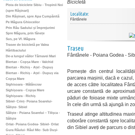
Bicicletă
Pista de biciclete Sibiu - Tropinii Noi
(spre Rășinari)
Localitate:
Din Rășinari, spre Apa Cumpănită
Fântânele
Pe Măgura Ghioceilor
Prin Râu Sadului și împrejurimi
Spre Măgura, prin fânețe
Sus, pe Vf. Măgura
Trasee de bicicletă pe Valea
Traseu
Hârtibaciului
Fântânele - Poiana Godea - Sib
De-a lungul văilor Târnavei Mari
Biertan - Copșa Mare - Valchid
Biertan - Richiș - Ațel - Dupuș
Pornește din centrul localită
Biertan - Richiș - Ațel - Dupuș via
parcarea mașinii, dacă e cazul,
Copșa Mare
de acces către localitatea Fânt
Sighisoara - Mălâncrav
Sighișoara - Copșa Mare
urcare constantă de aproximati
Sighișoara - Richiș
păduri de foioase mixte urmând
Sibiel- Crinț- Poiana Soarelui-
în cele din urmă să ajungă in z
Săliște- Sibiel
Săliște - Poiana Soarelui – Tilișca -
Traseul atinge altitudinea ma
Săliște
coborâre constantă spre localitat
Orlat- Poiana Godea- Sibiel- Orlat
din Sibiel aveți de parcurs o di
Gura Râului- Râul Mic- Sub Duși-