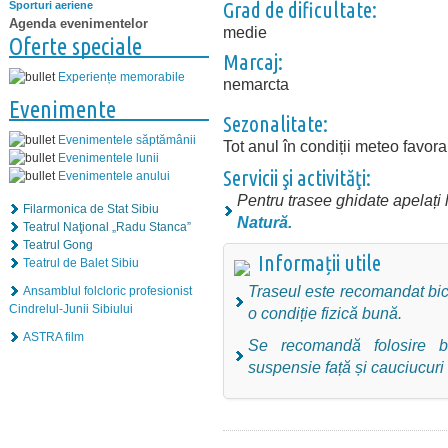
Grad de dificultate:
Sporturi aeriene
Agenda evenimentelor
medie
Oferte speciale
Marcaj:
Experiențe memorabile
nemarcta
Evenimente
Sezonalitate:
Evenimentele săptămânii
Tot anul în condiții meteo favora
Evenimentele lunii
Servicii şi activităţi:
Evenimentele anului
Pentru trasee ghidate apelați l
Filarmonica de Stat Sibiu
Natură
.
Teatrul Naţional „Radu Stanca”
Teatrul Gong
Informații utile
Teatrul de Balet Sibiu
Traseul este recomandat bici
Ansamblul folcloric profesionist
Cindrelul-Junii Sibiului
o condiție fizică bună.
ASTRA film
Se recomandă folosire b
suspensie față și cauciucuri