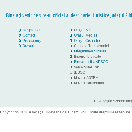
Bine aţi venit pe site-ul oficial al destinației turistice județul Sib
Despre noi
Oraşul Sibiu
Contact
Oraşul Mediaş
Profesionişti
Oraşul Cisnădie
Broşuri
Colinele Transilvaniei
Mărginimea Sibiului
Biserici fortificate
Biertan - sit UNESCO
Valea Viilor - sit
UNESCO
Muzeul ASTRA
Muzeul Brukenthal
Üdvözöljük Szeben megye
Copyright © 2026 Asociaţia Judeţeană de Turism Sibiu. Toate drepturile rezervate.