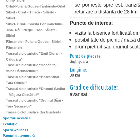
Crinț- Sibiel
se pornește spre est, tranz
Orlat-Poiana Godea-Fântânele-Orlat
retur are o distanță de 28 km
Sibiel - Crinț - Tilișca - Săliște -
Sibiel
Puncte de interes:
Sibiel- Crinț- Coasta Porumbelului-
Jina- Râul Negru- Rod- Săliște-
vizita la biserica fortificată 
Sibiel
posibilitate de picnic / masă
Fântânele - Poiana Godea - Sibiel -
drum pietruit sau drumul școl
Fântânele
Traseul cicloturistic "Emil Cioran -
Punct de plecare:
Călugăru"
Sighișoara
Traseul cicloturistic "Mocănița -
Lungime:
Valea Hârtibaciului"
80 km
Traseul cicloturistic ”Brukenthal -
Țara Oltului”
Grad de dificultate:
Traseul cicloturistic ”Drumul Sașilor
avansat
– Măgura Cisnădiei”
Traseul cicloturistic "Drumul Sării -
Țara Secașelor"
Trasee cicloturistice din Gușterița
Sporturi acvatice
Echitaţie
Spa şi wellness
Parcuri de aventură