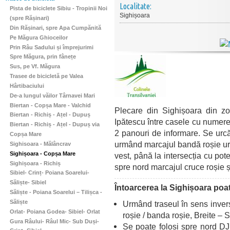
Localitate:
Pista de biciclete Sibiu - Tropinii Noi
Sighișoara
(spre Rășinari)
Din Rășinari, spre Apa Cumpănită
Pe Măgura Ghioceilor
Prin Râu Sadului și împrejurimi
Spre Măgura, prin fânețe
Sus, pe Vf. Măgura
Trasee de bicicletă pe Valea
Hârtibaciului
De-a lungul văilor Târnavei Mari
Biertan - Copșa Mare - Valchid
Plecare din Sighișoara din zon
Biertan - Richiș - Ațel - Dupuș
Ipătescu între casele cu numere
Biertan - Richiș - Ațel - Dupuș via
2 panouri de informare. Se urcă
Copșa Mare
urmând marcajul bandă roșie ur
Sighisoara - Mălâncrav
Sighișoara - Copșa Mare
vest, până la intersecția cu po
Sighișoara - Richiș
spre nord marcajul cruce roșie 
Sibiel- Crinț- Poiana Soarelui-
Săliște- Sibiel
Întoarcerea la Sighișoara poate 
Săliște - Poiana Soarelui – Tilișca -
Săliște
Urmând traseul în sens inve
Orlat- Poiana Godea- Sibiel- Orlat
roșie / banda roșie, Breite – 
Gura Râului- Râul Mic- Sub Duși-
Se poate folosi spre nord D