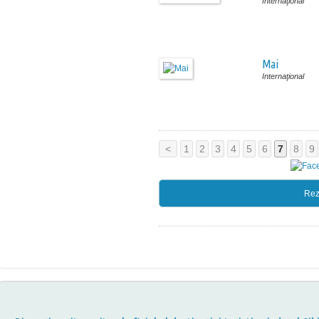
Internaţional
Mai
Internaţional
<
1
2
3
4
5
6
7
8
9
Rez