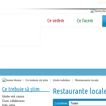
Ce vedem
Ce facem
Home
|
Ce trebuie să știm
|
Unde mănânc
|
Restaurante locale
Ce trebuie să știm
Restaurante local
Unde mă cazez
Cum călătoresc
Localitate:
Info utile