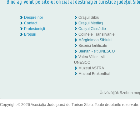
Bine aţi venit pe site-ul oficial al destinației turistice județul Sib
Despre noi
Oraşul Sibiu
Contact
Oraşul Mediaş
Profesionişti
Oraşul Cisnădie
Broşuri
Colinele Transilvaniei
Mărginimea Sibiului
Biserici fortificate
Biertan - sit UNESCO
Valea Viilor - sit
UNESCO
Muzeul ASTRA
Muzeul Brukenthal
Üdvözöljük Szeben megye
Copyright © 2026 Asociaţia Judeţeană de Turism Sibiu. Toate drepturile rezervate.