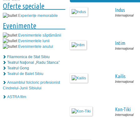
Oferte speciale
Indus
Internaţional
Experiențe memorabile
Evenimente
Evenimentele săptămânii
Evenimentele lunii
Intim
Evenimentele anului
Internaţional
Filarmonica de Stat Sibiu
Teatrul Naţional „Radu Stanca”
Teatrul Gong
Teatrul de Balet Sibiu
Kailis
Internaţional
Ansamblul folcloric profesionist
Cindrelul-Junii Sibiului
ASTRA film
Kon-Tiki
Internaţional