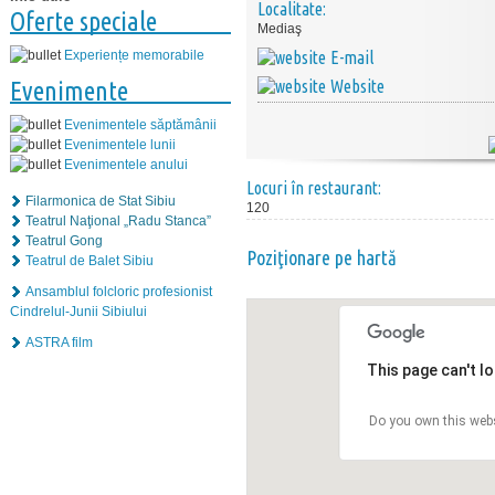
Localitate:
Oferte speciale
Mediaş
E-mail
Experiențe memorabile
Website
Evenimente
Evenimentele săptămânii
Evenimentele lunii
Evenimentele anului
Locuri în restaurant:
Filarmonica de Stat Sibiu
120
Teatrul Naţional „Radu Stanca”
Teatrul Gong
Poziţionare pe hartă
Teatrul de Balet Sibiu
Ansamblul folcloric profesionist
Cindrelul-Junii Sibiului
ASTRA film
This page can't l
Do you own this web