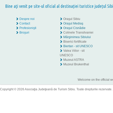
Bine aţi venit pe site-ul oficial al destinației turistice județul Sib
Despre noi
Oraşul Sibiu
Contact
Oraşul Mediaş
Profesionişti
Oraşul Cisnădie
Broşuri
Colinele Transilvaniei
Mărginimea Sibiului
Biserici fortificate
Biertan - sit UNESCO
Valea Viilor - sit
UNESCO
Muzeul ASTRA
Muzeul Brukenthal
Welcome on the official w
Copyright © 2026 Asociaţia Judeţeană de Turism Sibiu. Toate drepturile rezervate.