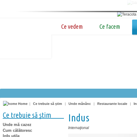
Ce vedem
Ce facem
Home
|
Ce trebuie să știm
|
Unde mănânc
|
Restaurante locale
|
I
Ce trebuie să știm
Indus
Unde mă cazez
Internaţional
Cum călătoresc
Info utile