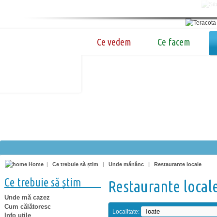
Ce vedem
Ce facem
Home
|
Ce trebuie să știm
|
Unde mănânc
|
Restaurante locale
Ce trebuie să știm
Restaurante local
Unde mă cazez
Cum călătoresc
Localitate:
Info utile