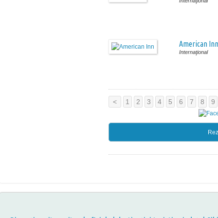
Internaţional
American In
Internaţional
<
1
2
3
4
5
6
7
8
9
Rez