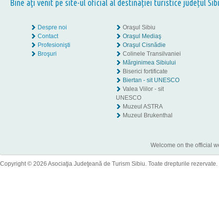
Bine aţi venit pe site-ul oficial al destinației turistice județul Sib
Despre noi
Oraşul Sibiu
Contact
Oraşul Mediaş
Profesionişti
Oraşul Cisnădie
Broşuri
Colinele Transilvaniei
Mărginimea Sibiului
Biserici fortificate
Biertan - sit UNESCO
Valea Viilor - sit
UNESCO
Muzeul ASTRA
Muzeul Brukenthal
Welcome on the official w
Copyright © 2026 Asociaţia Judeţeană de Turism Sibiu. Toate drepturile rezervate.