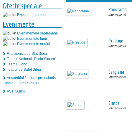
Oferte speciale
Panorama
Internaţional
Experiențe memorabile
Evenimente
Evenimentele săptămânii
Evenimentele lunii
Prestige
Evenimentele anului
Internaţional
Filarmonica de Stat Sibiu
Teatrul Naţional „Radu Stanca”
Teatrul Gong
Teatrul de Balet Sibiu
Sergiana
Internaţional
Ansamblul folcloric profesionist
Cindrelul-Junii Sibiului
ASTRA film
Simba
Internaţional