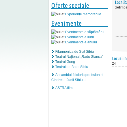
Localit
Oferte speciale
Șelimbă
Experiențe memorabile
Evenimente
Evenimentele săptămânii
Evenimentele lunii
Evenimentele anului
Filarmonica de Stat Sibiu
Teatrul Naţional „Radu Stanca”
Locuri în
Teatrul Gong
24
Teatrul de Balet Sibiu
Ansamblul folcloric profesionist
Cindrelul-Junii Sibiului
ASTRA film