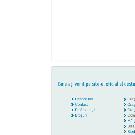
Bine aţi venit pe site-ul oficial al desti
Despre noi
Oraş
Contact
Oraş
Profesionişti
Oraş
Broşuri
Coli
Mărg
Biser
Bier