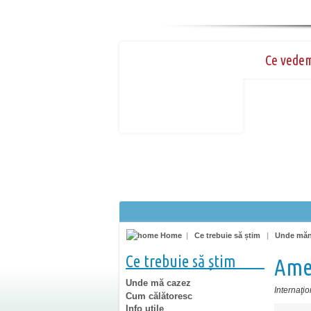
Ce vede
Home
|
Ce trebuie să știm
|
Unde mă
Ce trebuie să știm
Ame
Unde mă cazez
Internaţio
Cum călătoresc
Info utile