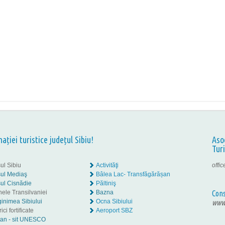
nației turistice județul Sibiu!
Aso
Tur
ul Sibiu
Activităţi
offi
ul Mediaş
Bâlea Lac- Transfăgărășan
ul Cisnădie
Păltiniş
nele Transilvaniei
Bazna
Cons
inimea Sibiului
Ocna Sibiului
www.
ici fortificate
Aeroport SBZ
tan - sit UNESCO