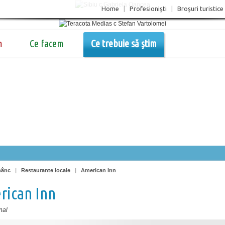
Home
|
Profesionişti
|
Broşuri turistice
m
Ce facem
Ce trebuie să știm
nânc
|
Restaurante locale
|
American Inn
rican Inn
nal