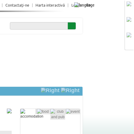
Ro
|
Contactaţi-ne
|
Harta interactivă
|
Login