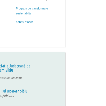
Program de transformare
sustenabilă
pentru afaceri
ciația Județeană de
ism Sibiu
ce@sibiu-turism.ro
iliul Județean Sibiu
cjsibiu.ro