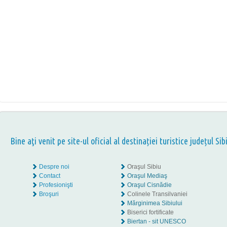
Bine aţi venit pe site-ul oficial al destinației turistice județul Sib
Despre noi
Oraşul Sibiu
Contact
Oraşul Mediaş
Profesionişti
Oraşul Cisnădie
Broşuri
Colinele Transilvaniei
Mărginimea Sibiului
Biserici fortificate
Biertan - sit UNESCO