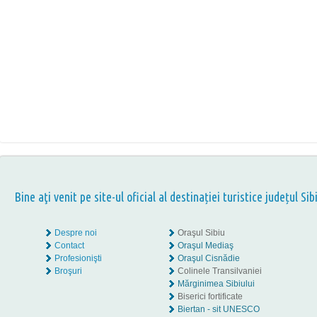
Bine aţi venit pe site-ul oficial al destinației turistice județul Sib
Despre noi
Oraşul Sibiu
Contact
Oraşul Mediaş
Profesionişti
Oraşul Cisnădie
Broşuri
Colinele Transilvaniei
Mărginimea Sibiului
Biserici fortificate
Biertan - sit UNESCO