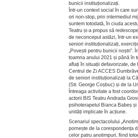
bunicii instituționalizați.
Într-un context social în care su
ori non-stop, prin intermediul 
suntem totodată, în ciuda acestui
Teatru și-a propus să redescope
de neconceput astăzi, într-un exer
seniori instituționalizați, exerciț
„Povești pentru bunicii noștri”. Î
toamna anului 2021 și până în 
aflați în situații defavorizate, 
Centrul de Zi ACCES Dumbrăveni
de seniori instituționalizați la
(Str. George Coșbuc) și de la U
Întreaga activitate a fost coordo
actorii BIS Teatru Andrada Gros
psihoterapetul Bianca Babeș și
unități implicate în acțiune.
Scenariul spectacolului „Anotim
pornește de la corespondența dint
celor patru anotimpuri, fiind to