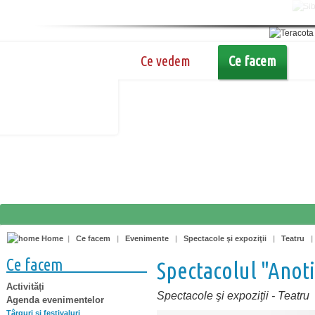
Ce vedem
Ce facem
Home
|
Ce facem
|
Evenimente
|
Spectacole şi expoziţii
|
Teatru
Ce facem
Spectacolul "Anot
Activități
Spectacole şi expoziţii
-
Teatru
Agenda evenimentelor
Târguri şi festivaluri