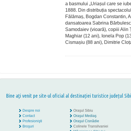
a basmului „Uriașul care se iub
1888. Din distribuția spectacolul
Fălămaș, Bogdan Constantin, 
dansatoarea Sabrina Bărbulesc
Samodaiev (vioară), copiii Alin 
Maghiar (12 ani), Ionela Pop (13 
Cismașiu (88 ani), Dimitrie Cloț
Bine aţi venit pe site-ul oficial al destinației turistice județul Sib
Despre noi
Oraşul Sibiu
Contact
Oraşul Mediaş
Profesionişti
Oraşul Cisnădie
Broşuri
Colinele Transilvaniei