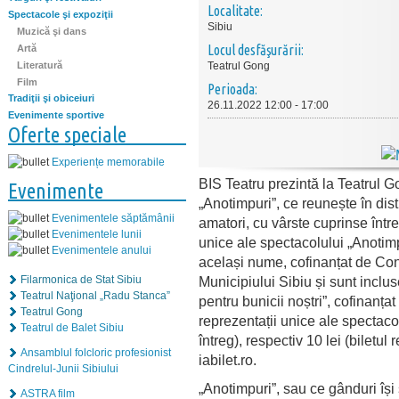
Localitate:
Spectacole şi expoziţii
Sibiu
Muzică şi dans
Locul desfăşurării:
Artă
Literatură
Teatrul Gong
Film
Perioada:
Tradiţii şi obiceiuri
26.11.2022 12:00 - 17:00
Evenimente sportive
Oferte speciale
Experiențe memorabile
BIS Teatru prezintă la Teatrul G
Evenimente
„Anotimpuri”, ce reunește în distr
Evenimentele săptămânii
amatori, cu vârste cuprinse într
Evenimentele lunii
unice ale spectacolului „Anotimpu
Evenimentele anului
același nume, cofinanțat de Cons
Municipiului Sibiu și sunt inclu
Filarmonica de Stat Sibiu
Teatrul Naţional „Radu Stanca”
pentru bunicii noștri”, cofinanț
Teatrul Gong
reprezentații unice ale spectacol
Teatrul de Balet Sibiu
întreg), respectiv 10 lei (biletul
Ansamblul folcloric profesionist
iabilet.ro.
Cindrelul-Junii Sibiului
„Anotimpuri”, sau ce gânduri își s
ASTRA film