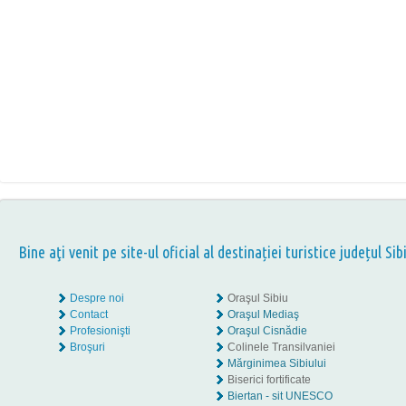
Bine aţi venit pe site-ul oficial al destinației turistice județul Sib
Despre noi
Oraşul Sibiu
Contact
Oraşul Mediaş
Profesionişti
Oraşul Cisnădie
Broşuri
Colinele Transilvaniei
Mărginimea Sibiului
Biserici fortificate
Biertan - sit UNESCO