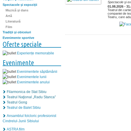
Spectacole şi exp
Spectacole şi expoziţii
01.08.2026 - 31
Teatrul din carti
Muzică şi dans
companiei de te
Artă
Teatru, care aduc
Literatură
Film
Tradiţii şi obiceiuri
Evenimente sportive
Oferte speciale
Experiențe memorabile
Evenimente
Evenimentele săptămânii
Evenimentele lunii
Evenimentele anului
Filarmonica de Stat Sibiu
Teatrul Naţional „Radu Stanca”
Teatrul Gong
Teatrul de Balet Sibiu
Ansamblul folcloric profesionist
Cindrelul-Junii Sibiului
ASTRA film