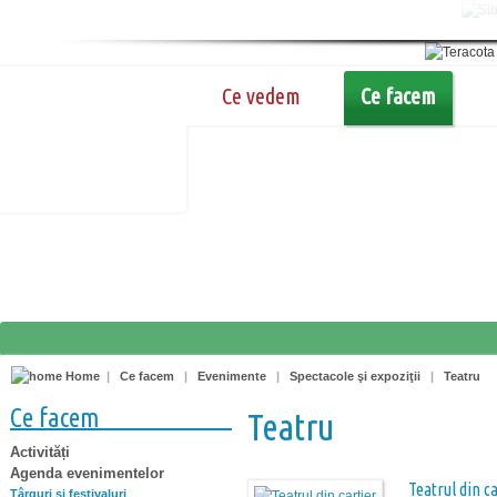
Ce vedem
Ce facem
Home
|
Ce facem
|
Evenimente
|
Spectacole şi expoziţii
|
Teatru
Ce facem
Teatru
Activități
Agenda evenimentelor
Teatrul din c
Târguri şi festivaluri