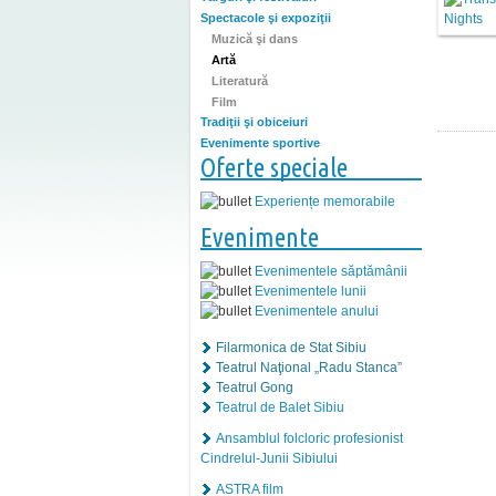
Spectacole şi expoziţii
Muzică şi dans
Artă
Literatură
Film
Tradiţii şi obiceiuri
Evenimente sportive
Oferte speciale
Experiențe memorabile
Evenimente
Evenimentele săptămânii
Evenimentele lunii
Evenimentele anului
Filarmonica de Stat Sibiu
Teatrul Naţional „Radu Stanca”
Teatrul Gong
Teatrul de Balet Sibiu
Ansamblul folcloric profesionist
Cindrelul-Junii Sibiului
ASTRA film