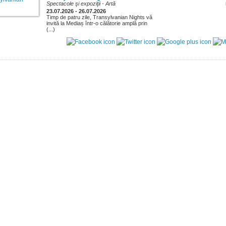
Spectacole şi expoziţii
- Artă
23.07.2026 - 26.07.2026
Timp de patru zile, Transylvanian Nights vă
invită la Mediaș într-o călătorie amplă prin
(...)