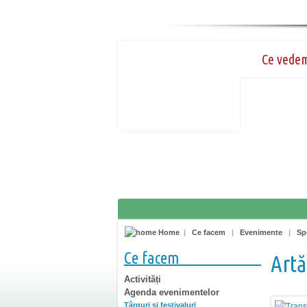
Ce vede
Home
|
Ce facem
|
Evenimente
|
Sp
Ce facem
Artă
Activități
Agenda evenimentelor
Târguri şi festivaluri