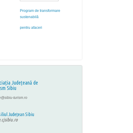
Program de transformare
sustenabilă
pentru afaceri
ciația Județeană de
ism Sibiu
ce@sibiu-turism.ro
iliul Județean Sibiu
cjsibiu.ro