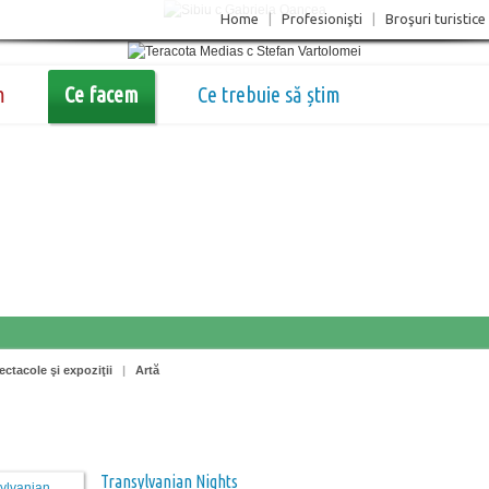
Home
|
Profesionişti
|
Broşuri turistice
m
Ce facem
Ce trebuie să știm
ectacole şi expoziţii
|
Artă
Transylvanian Nights