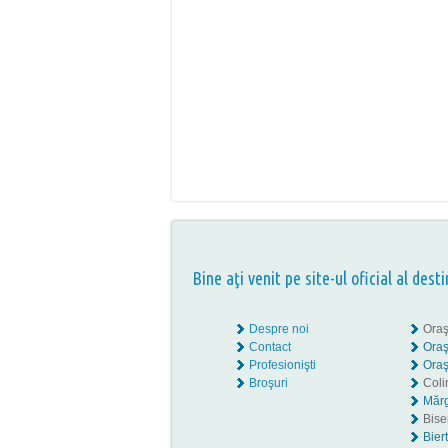
Bine aţi venit pe site-ul oficial al desti
Despre noi
Oraş
Contact
Oraş
Profesionişti
Oraş
Broşuri
Coli
Mărg
Biser
Bier