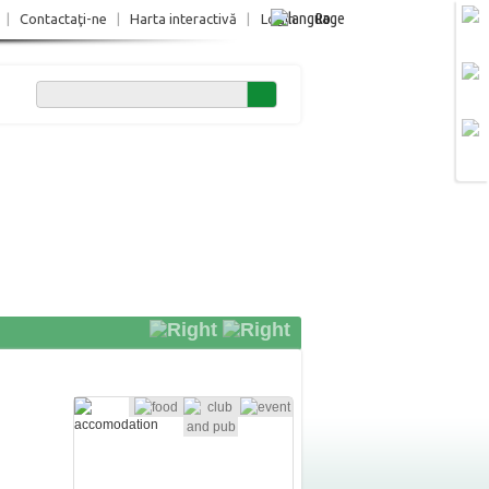
Ro
|
Contactaţi-ne
|
Harta interactivă
|
Login