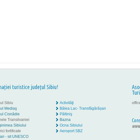
nației turistice județul Sibiu!
Aso
Tur
ul Sibiu
Activităţi
offi
ul Mediaş
Bâlea Lac- Transfăgărășan
ul Cisnădie
Păltiniş
nele Transilvaniei
Bazna
Cons
inimea Sibiului
Ocna Sibiului
www.
ici fortificate
Aeroport SBZ
tan - sit UNESCO