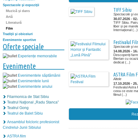
Spectacole şi expoziţii
TIFF Sibiu
Muzică şi dans
Spectacole şi exp
Artă
30.07.2026 - 02
Literatură
TIFF Sibiu. Patr
liber și pe marel
Film
Internațional (...)
Tradiţii şi obiceiuri
Evenimente sportive
Festivalul Fi
Oferte speciale
Spectacole şi exp
14.08.2026 - 16
Descoperiți far
Experiențe memorabile
Biertan cu ocazia
dedicat (...)
Evenimente
ASTRA Film F
Evenimentele săptămânii
Altele
Evenimentele lunii
17.10.2026 - 25
Evenimentele anului
Festivalul Astra 
ceea ce este mai
filmul (...)
Filarmonica de Stat Sibiu
Teatrul Naţional „Radu Stanca”
Teatrul Gong
Teatrul de Balet Sibiu
Rez
Ansamblul folcloric profesionist
Cindrelul-Junii Sibiului
ASTRA film