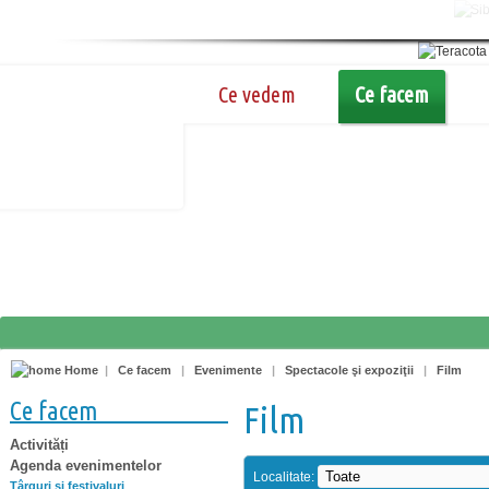
Ce vedem
Ce facem
Home
|
Ce facem
|
Evenimente
|
Spectacole şi expoziţii
|
Film
Ce facem
Film
Activități
Agenda evenimentelor
Localitate:
Târguri şi festivaluri