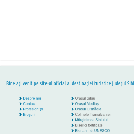
Bine aţi venit pe site-ul oficial al destinației turistice județul Sib
Despre noi
Oraşul Sibiu
Contact
Oraşul Mediaş
Profesionişti
Oraşul Cisnădie
Broşuri
Colinele Transilvaniei
Mărginimea Sibiului
Biserici fortificate
Biertan - sit UNESCO