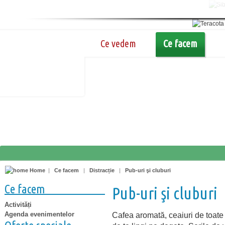
Ce vedem
Ce facem
Home
|
Ce facem
|
Distracție
|
Pub-uri şi cluburi
Ce facem
Pub-uri şi cluburi
Activități
Agenda evenimentelor
Cafea aromată, ceaiuri de toate s