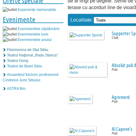
Oferte speciale
de te lingi pe degete. Serile de
terase cu acorduri line de vioară
Experiențe memorabile
Evenimente
Localitate:
Evenimentele săptămânii
Supporter Sp
Evenimentele lunii
Club
Evenimentele anului
Filarmonica de Stat Sibiu
Teatrul Naţional „Radu Stanca”
Teatrul Gong
Absolut pub 
Teatrul de Balet Sibiu
Pub
Ansamblul folcloric profesionist
Cindrelul-Junii Sibiului
ASTRA film
Agrement
Pub
Al Capone's
Pub