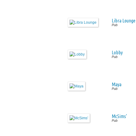
Libra Lounge
Pub
Lobby
Pub
Maya
Pub
McSims'
Pub