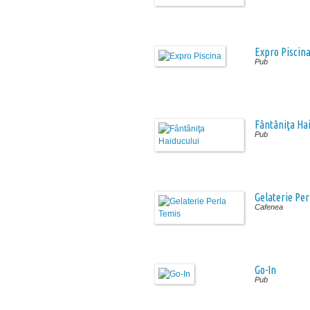
Expro Piscin
Pub
Fântâniţa Hai
Pub
Gelaterie Per
Cafenea
Go-In
Pub