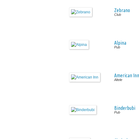
Zebrano
Club
Alpina
Pub
American In
Altele
Binderbubi
Pub