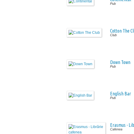
Pub
Cotton The C
Club
Down Town
Pub
English Bar
Pub
Erasmus - Li
Cafenea