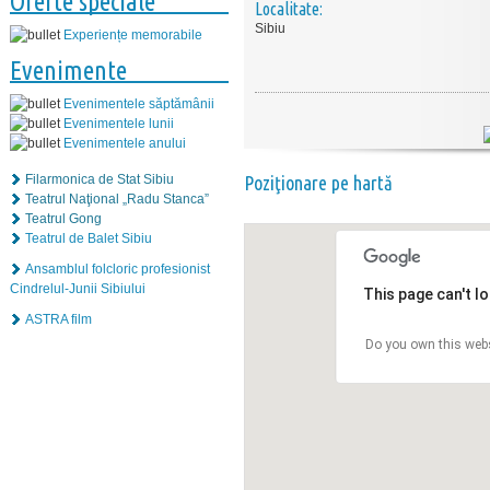
Oferte speciale
Localitate:
Sibiu
Experiențe memorabile
Evenimente
Evenimentele săptămânii
Evenimentele lunii
Evenimentele anului
Filarmonica de Stat Sibiu
Poziţionare pe hartă
Teatrul Naţional „Radu Stanca”
Teatrul Gong
Teatrul de Balet Sibiu
Ansamblul folcloric profesionist
Cindrelul-Junii Sibiului
This page can't l
ASTRA film
Do you own this web