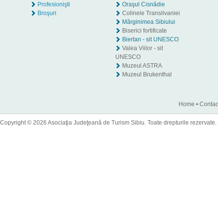
Profesionişti
Oraşul Cisnădie
Broşuri
Colinele Transilvaniei
Mărginimea Sibiului
Biserici fortificate
Biertan - sit UNESCO
Valea Viilor - sit
UNESCO
Muzeul ASTRA
Muzeul Brukenthal
Home
•
Contac
Copyright © 2026 Asociaţia Judeţeană de Turism Sibiu. Toate drepturile rezervate.