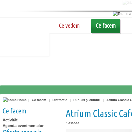
Ce vedem
Ce facem
Home
|
Ce facem
|
Distracție
|
Pub-uri şi cluburi
|
Atrium Classic 
Ce facem
Atrium Classic Caf
Activități
Cafenea
Agenda evenimentelor