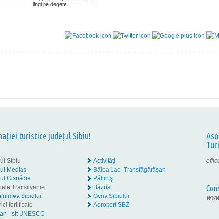
lingi pe degete.
nației turistice județul Sibiu!
Aso
Tur
ul Sibiu
Activităţi
offi
ul Mediaş
Bâlea Lac- Transfăgărășan
ul Cisnădie
Păltiniş
nele Transilvaniei
Bazna
Cons
inimea Sibiului
Ocna Sibiului
www.
ici fortificate
Aeroport SBZ
tan - sit UNESCO