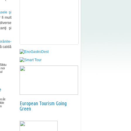
asele şi
 fi mult
 diverse
anţi şi
brăriile-
ră caldă
Sibiu
 noi
ul
e
ecât
European Tourism Going
lde
în
Green