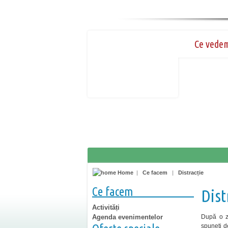
Ce vede
Home
|
Ce facem
|
Distracție
Ce facem
Dist
Activități
Agenda evenimentelor
După o zi
spuneţi 