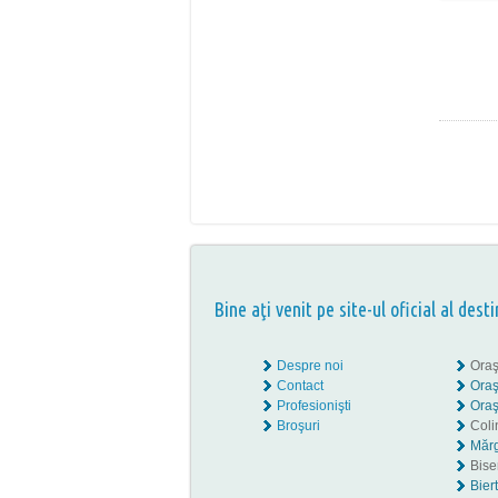
Bine aţi venit pe site-ul oficial al desti
Despre noi
Oraş
Contact
Oraş
Profesionişti
Oraş
Broşuri
Coli
Mărg
Biser
Bier