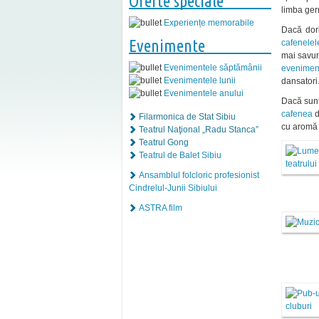
Oferte speciale
limba ge
Experiențe memorabile
Dacă dori
Evenimente
cafenelel
mai savuro
Evenimentele săptămânii
evenimen
Evenimentele lunii
dansatori
Evenimentele anului
Dacă sunte
cafenea
d
Filarmonica de Stat Sibiu
cu aromă 
Teatrul Naţional „Radu Stanca”
Teatrul Gong
Teatrul de Balet Sibiu
Ansamblul folcloric profesionist
Cindrelul-Junii Sibiului
ASTRA film