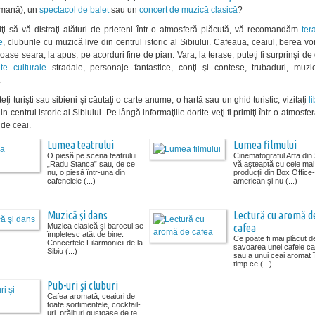
rmană), un
spectacol de balet
sau un
concert de muzică clasică
?
ţi să vă distraţi alături de prieteni într-o atmosferă plăcută, vă recomandăm
ter
e
, cluburile cu muzică live din centrul istoric al Sibiului. Cafeaua, ceaiul, berea vor
ase seara, la apus, pe acorduri fine de pian. Vara, la terase, puteţi fi surprinşi de
te culturale
stradale, personaje fantastice, conţi şi contese, trubaduri, muzic
.
ţi turişti sau sibieni şi căutaţi o carte anume, o hartă sau un ghid turistic, vizitaţi
li
in centrul istoric al Sibiului. Pe lângă informaţiile dorite veţi fi primiţi într-o atmosfe
de ceai.
Lumea teatrului
Lumea filmului
O piesă pe scena teatrului
Cinematograful Arta din 
„Radu Stanca” sau, de ce
vă aşteaptă cu cele mai
nu, o piesă într-una din
producţii din Box Office-
cafenelele (...)
american şi nu (...)
Muzică şi dans
Lectură cu aromă d
Muzica clasică şi barocul se
cafea
împletesc atât de bine.
Ce poate fi mai plăcut d
Concertele Filarmonicii de la
savoarea unei cafele ca
Sibiu (...)
sau a unui ceai aromat 
timp ce (...)
Pub-uri şi cluburi
Cafea aromată, ceaiuri de
toate sortimentele, cocktail-
uri, prăjituri gustoase de te