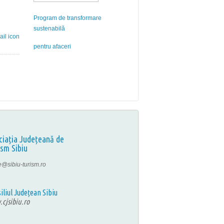
Program de transformare
sustenabilă
pentru afaceri
ciația Județeană de
ism Sibiu
ce@sibiu-turism.ro
iliul Județean Sibiu
cjsibiu.ro