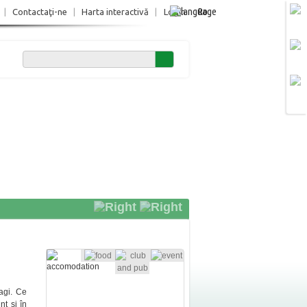
Ro
|
Contactaţi-ne
|
Harta interactivă
|
Login
agi. Ce
nt şi în