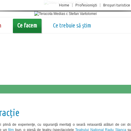
Home
|
Profesionişti
|
Broşuri turistice
m
Ce facem
Ce trebuie să știm
racție
 plină de experienţe, cu siguranţă meritaţi o seară relaxantă alături de cei dr
de un
film
bun, o piesă de teatru (spectacolele
Teatrului Naţional Radu Stanca
su