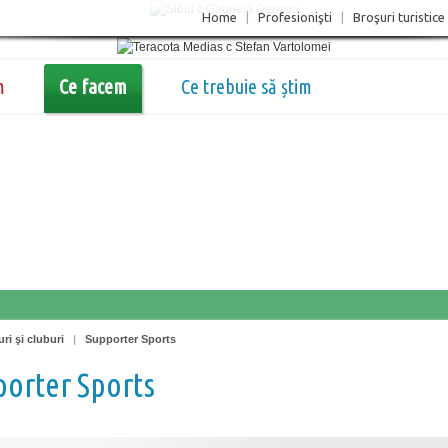
Home
|
Profesionişti
|
Broşuri turistice
m
Ce facem
Ce trebuie să știm
ri şi cluburi
|
Supporter Sports
orter Sports