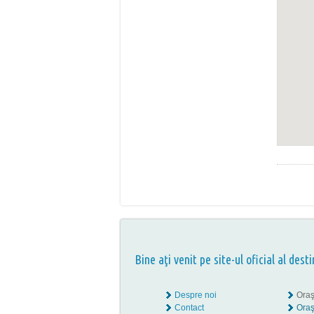
Bine aţi venit pe site-ul oficial al desti
Despre noi
Oraş
Contact
Oraş