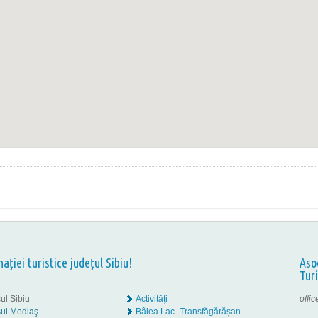
nației turistice județul Sibiu!
Aso
Tur
ul Sibiu
Activităţi
offi
ul Mediaş
Bâlea Lac- Transfăgărășan