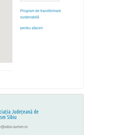
Program de transformare
sustenabilă
pentru afaceri
ciația Județeană de
ism Sibiu
ce@sibiu-turism.ro