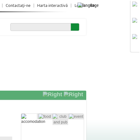
Ro
|
Contactaţi-ne
|
Harta interactivă
|
Login