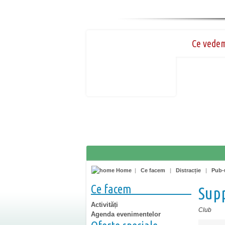
Ce vede
Home
|
Ce facem
|
Distracție
|
Pub-u
Ce facem
Supp
Activități
Club
Agenda evenimentelor