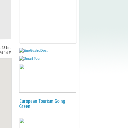
e: 431m.
24.14 E
European Tourism Going
Green