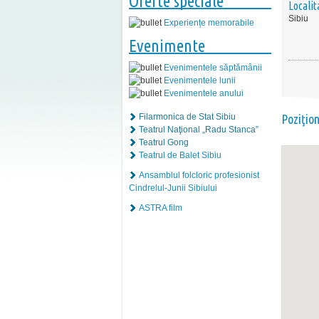
Oferte speciale
Localit
Sibiu
Experiențe memorabile
Evenimente
Evenimentele săptămânii
Evenimentele lunii
Evenimentele anului
Filarmonica de Stat Sibiu
Poziţio
Teatrul Naţional „Radu Stanca”
Teatrul Gong
Teatrul de Balet Sibiu
Ansamblul folcloric profesionist
Cindrelul-Junii Sibiului
ASTRA film