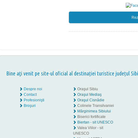
Rez
Bine aţi venit pe site-ul oficial al destinației turistice județul Sib
Despre noi
Oraşul Sibiu
Contact
Oraşul Mediaş
Profesionişti
Oraşul Cisnădie
Broşuri
Colinele Transilvaniei
Mărginimea Sibiului
Biserici fortificate
Biertan - sit UNESCO
Valea Viilor - sit
UNESCO