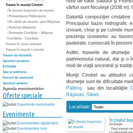
nord de văile Sadului şi Frumoa
Trasee în munţii Cindrel
vârfuri sunt Niculeşti (2036 m),
În ţinutul bujorului de munte
Datorită compoziţiei cristaline
Primprejurul Păltinişului
Pe cărări de munte, spre Răşinari
Principalul bazin hidrografic e
Poieniţa Maialului
izvoare, chiar şi pe culmile mun
Drumeţie Cisnădie – Măgura
prezenţa izvoarelor au favori
Cisnădiei - Cisnădie
pastorale, cunoscută în prezen
Trasee în zone colinare
Trasee în munții Lotrului
Astfel, traseele de drumeţie
Trasee de bicicletă
patrimoniului natural, dar şi o 
Sporturi acvatice
mod de viaţă ancestral şi tradiţi
Echitaţie
Spa şi wellness
Munţii Cindrel au altitudini 
Parcuri de aventură
drumeţie sunt de dificultate med
Sporturi aeriene
Păltiniş
sau din localităţile
C
Agenda evenimentelor
Oferte speciale
Răşinari
,
Sibiel
.
Experiențe memorabile
Localitate:
Evenimente
În ţinutul bu
Evenimentele săptămânii
Drumeție
Evenimentele lunii
Deşi traseul nece
cu siguranţă unul