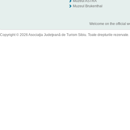
Muzeul ASTRA
Muzeul Brukenthal
Welcome on the official w
Copyright © 2026 Asociaţia Judeţeană de Turism Sibiu. Toate drepturile rezervate.