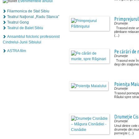
Evenimentele anului
Filarmonica de Stat Sibiu
Teatrul Naţional „Radu Stanca”
Primprejurul 
Teatrul Gong
Drumeție
Teatrul de Balet Sibiu
Traseul este unul
plimbare relaxant
(...)
Ansamblul folcloric profesionist
Cindrelul-Junii Sibiului
ASTRA film
Pe cărări de 
Drumeție
Traseul este în
deşi din staţiunea
Poieniţa Maia
Drumeție
Traseul porneşt
Râului spre strad
Drumeţie Cisn
Drumeție
Unul dintre cele 
drumeție din mun
porneşte (...)