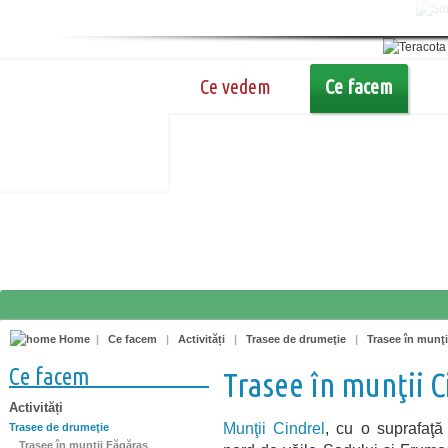
Ce vedem
Ce facem
Home
|
Ce facem
|
Activități
|
Trasee de drumeţie
|
Trasee în munţi
Ce facem
Trasee în munţii C
Activități
Munţii Cindrel
, cu o suprafaţ
Trasee de drumeţie
Trasee în munţii Făgăraş