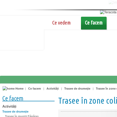
Ce vedem
Ce facem
Home
|
Ce facem
|
Activități
|
Trasee de drumeţie
|
Trasee în zone 
Ce facem
Trasee în zone col
Activități
Trasee de drumeţie
Trasee în munţii Făgăraş