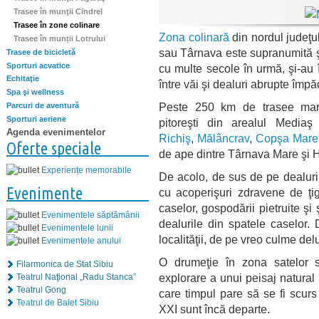
Trasee în munţii Cindrel
Trasee în zone colinare
Zona colinară
din nordul judeţul
Trasee în munții Lotrului
sau Târnava este supranumită 
Trasee de bicicletă
Sporturi acvatice
cu multe secole în urmă, şi-au î
Echitaţie
între văi şi dealuri abrupte împăd
Spa şi wellness
Peste 250 km de trasee marc
Parcuri de aventură
Sporturi aeriene
pitoreşti din arealul Mediaş
Agenda evenimentelor
Richiş
,
Mălâncrav
,
Copşa Mare
Oferte speciale
de ape dintre Târnava Mare şi H
Experiențe memorabile
De acolo, de sus de pe dealuri
Evenimente
cu acoperişuri zdravene de ţi
caselor, gospodării pietruite şi ş
Evenimentele săptămânii
dealurile din spatele caselor
Evenimentele lunii
localităţii, de pe vreo culme del
Evenimentele anului
O drumeţie în zona satelor s
Filarmonica de Stat Sibiu
explorare a unui peisaj natural 
Teatrul Naţional „Radu Stanca”
Teatrul Gong
care timpul pare să se fi scurs 
Teatrul de Balet Sibiu
XXI sunt încă departe.