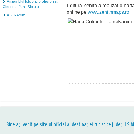
Ansamblul folcloric profesionist
Editura Zenith a realizat o har
Cindrelul-Junii Sibiului
online pe
www.zenithmaps.ro
ASTRA film
Bine aţi venit pe site-ul oficial al destinației turistice județul Sib