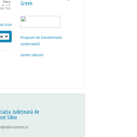
Sibiu
Green
 nr. 1-3
 396 746
Program de transformare
sustenabilă
pentru afaceri
ciația Județeană de
ism Sibiu
ce@sibiu-turism.ro