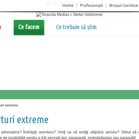
Home
|
Profesionişti
|
Broşuri turistice
m
Ce facem
Ce trebuie să știm
uri extreme
turi extreme
adrenalina? Îndrăgiţi aventura? Vreţi sa vă simţiţi stăpânii aerului? Sibiul vă 
e de posibilităţi pentru a trăi senzaţii tari: parapantă, motodeltaplan sau paraşută!