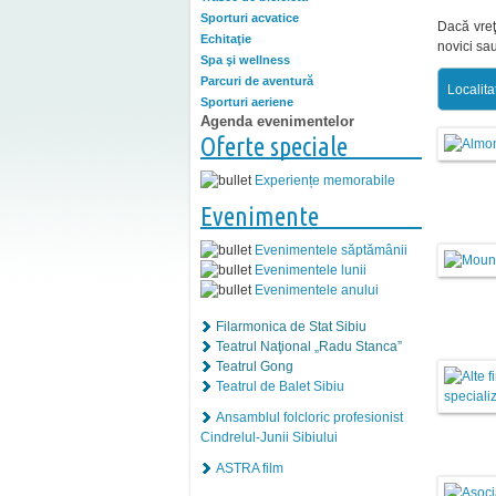
Sporturi acvatice
Dacă vreţ
Echitaţie
novici sau
Spa şi wellness
Parcuri de aventură
Localita
Sporturi aeriene
Agenda evenimentelor
Oferte speciale
Experiențe memorabile
Evenimente
Evenimentele săptămânii
Evenimentele lunii
Evenimentele anului
Filarmonica de Stat Sibiu
Teatrul Naţional „Radu Stanca”
Teatrul Gong
Teatrul de Balet Sibiu
Ansamblul folcloric profesionist
Cindrelul-Junii Sibiului
ASTRA film