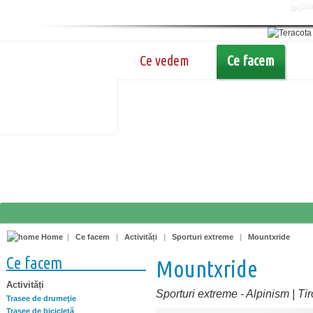
Ce vedem
Ce facem
Home
|
Ce facem
|
Activități
|
Sporturi extreme
|
Mountxride
Ce facem
Mountxride
Activități
Sporturi extreme
-
Alpinism | Ti
Trasee de drumeţie
Trasee de bicicletă