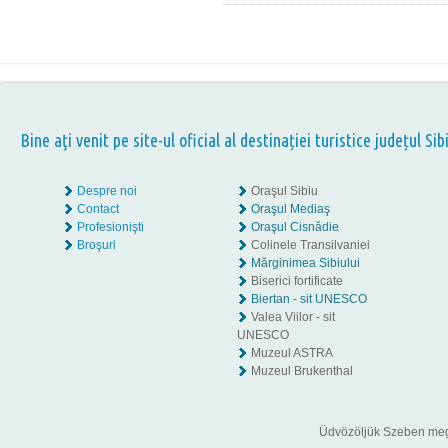
Bine aţi venit pe site-ul oficial al destinației turistice județul Sib
Despre noi
Oraşul Sibiu
Contact
Oraşul Mediaş
Profesionişti
Oraşul Cisnădie
Broşuri
Colinele Transilvaniei
Mărginimea Sibiului
Biserici fortificate
Biertan - sit UNESCO
Valea Viilor - sit
UNESCO
Muzeul ASTRA
Muzeul Brukenthal
Üdvözöljük Szeben megye