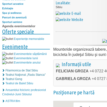
Localitate:
Sporturi acvatice
Sibiu
Echitaţie
E-mail
Spa şi wellness
Parcuri de aventură
Website
Sporturi aeriene
Agenda evenimentelor
Oferte speciale
Experiențe memorabile
Evenimente
Mountxride organizează tabere, c
bicicleta în judeţul Sibiu şi sunt 
Evenimentele săptămânii
Evenimentele lunii
Evenimentele anului
Informații utile
FELICIAN GROZA
+4 0722
Filarmonica de Stat Sibiu
Teatrul Naţional „Radu Stanca”
GABRIELA GROZA
+4 0727 
Teatrul Gong
Teatrul de Balet Sibiu
Ansamblul folcloric profesionist
Poziţionare pe hartă
Cindrelul-Junii Sibiului
ASTRA film