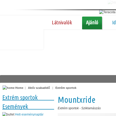
Látnivalók
Ajánló
I
Home
|
Aktív szabadidő
|
Extrém sportok
Extrém sportok
Mountxride
Események
Extrém sportok
-
Sziklamászás
Heti eseménynaptár