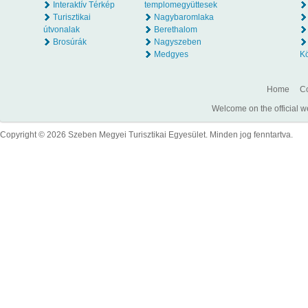
Interaktív Térkép
templomegyüttesek
Turisztikai
Nagybaromlaka
útvonalak
Berethalom
Brosúrák
Nagyszeben
Medgyes
K
Home
Co
Welcome on the official w
Copyright © 2026 Szeben Megyei Turisztikai Egyesület. Minden jog fenntartva.