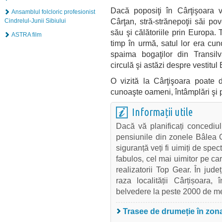
Dacă poposiţi în Cârţişoara 
Ansamblul folcloric profesionist
Cârţan, stră-strănepoţii săi p
Cindrelul-Junii Sibiului
său şi călătoriile prin Europa. 
ASTRA film
timp în urmă, satul lor era cu
spaima bogaţilor din Transil
circulă şi astăzi despre vestitul
O vizită la Cârţişoara poate 
cunoaşte oameni, întâmplări şi p
Informații utile
Dacă vă planificați concediu
pensiunile din zonele Bâlea 
siguranță veți fi uimiți de sp
fabulos, cel mai uimitor pe ca
realizatorii Top Gear. În jud
raza localității Cârțișoara,
belvedere la peste 2000 de me
Trasee de drumeție în zon