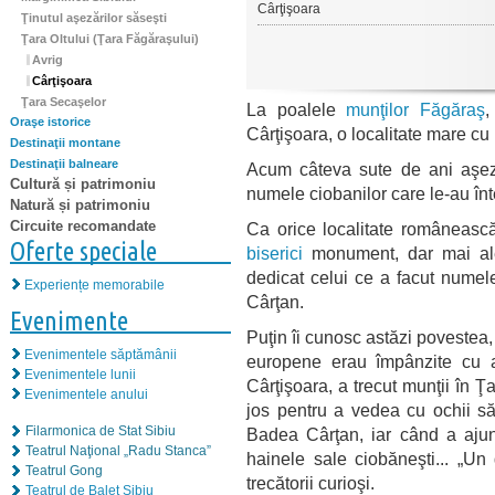
Cârţişoara
Ţinutul aşezărilor săseşti
Ţara Oltului (Ţara Făgăraşului)
Avrig
Cârţişoara
Ţara Secaşelor
La poalele
munţilor Făgăraş
,
Oraşe istorice
Cârţişoara, o localitate mare cu 
Destinaţii montane
Destinaţii balneare
Acum câteva sute de ani aşez
Cultură și patrimoniu
numele ciobanilor care le-au înt
Natură și patrimoniu
Circuite recomandate
Ca orice localitate româneasc
Oferte speciale
biserici
monument, dar mai a
dedicat celui ce a facut nume
Experiențe memorabile
Cârţan.
Evenimente
Puţin îi cunosc astăzi povestea, 
Evenimentele săptămânii
europene erau împânzite cu a
Evenimentele lunii
Cârţişoara, a trecut munţii în
Evenimentele anului
jos pentru a vedea cu ochii să
Filarmonica de Stat Sibiu
Badea Cârţan, iar când a aju
Teatrul Naţional „Radu Stanca”
hainele sale ciobăneşti... „Un
Teatrul Gong
trecătorii curioşi.
Teatrul de Balet Sibiu