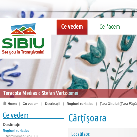
Ce vedem
Ce facem
Teracota Medias c Stefan Vartolomei
Home
|
Ce vedem
|
Destinații
|
Regiuni turistice
|
Ţara Oltului (Ţara Făgă
Ce vedem
Cârţişoara
Destinații
Regiuni turistice
Localitate:
Mărginimea Sibiului