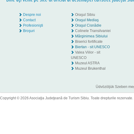
Despre noi
Oraşul Sibiu
Contact
Oraşul Mediaş
Profesionişti
Oraşul Cisnădie
Broşuri
Colinele Transilvaniei
Mărginimea Sibiului
Biserici fortificate
Biertan - sit UNESCO
Valea Viilor - sit
UNESCO
Muzeul ASTRA
Muzeul Brukenthal
Üdvözöljük Szeben megye
Copyright © 2026 Asociaţia Judeţeană de Turism Sibiu. Toate drepturile rezervate.