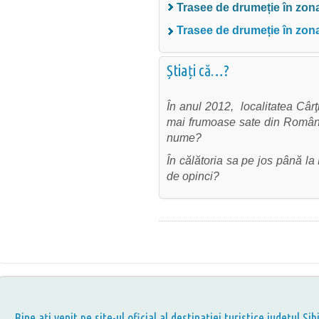
Trasee de drumeție în zo
Trasee de drumeție în zona
Știați că…?
În anul 2012, localitatea Cârţ
mai frumoase sate din România
nume?
În călătoria sa pe jos până 
de opinci?
Bine aţi venit pe site-ul oficial al destinației turistice județul Sib