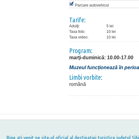
Parcare autovehicul
Tarife:
Adulţi:
5 lei
Taxa foto:
10 lei
Taxa video:
10 lei
Program:
marţi-duminică: 10.00-17.00
Muzeul funcționează în perioa
Limbi vorbite:
română
Bine aţi venit pe site-ul oficial al destinației turistice județul Sib