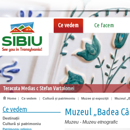
Ce vedem
Ce facem
Teracota Medias c Stefan Vartolomei
Home
|
Ce vedem
|
Cultură și patrimoniu
|
Muzee şi expoziţii
|
Muzeul „B
Ce vedem
Muzeul „Badea Câ
Destinații
Muzeu
-
Muzeu etnografic
Cultură și patrimoniu
Patrimoniu religios