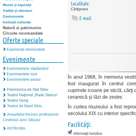
Localitate:
Muzee şi expoziţii
Cârţişoara
Tradiţii şi obiceiuri
Gastronomie
E-mail
Instituţii culturale
Natură și patrimoniu
Circuite recomandate
Oferte speciale
Experiențe memorabile
Evenimente
Evenimentele săptămânii
Evenimentele lunii
În anul 1968, în memoria vesti
Evenimentele anului
fost inaugurat în centrul co
cuprinde icoane pe sticlă, cărţi 
Filarmonica de Stat Sibiu
Teatrul Naţional „Radu Stanca”
ceramică şi lăzi de zestre.
Teatrul Gong
În curtea muzeului a fost repro
Teatrul de Balet Sibiu
secolului XIX cu interior specifi
Ansamblul folcloric profesionist
Cindrelul-Junii Sibiului
Facilităţi:
ASTRA film
Informații turistice