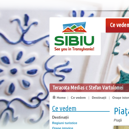
Ce vede
Teracota Medias c Stefan Vartolomei
Home
|
Ce vedem
|
Destinații
|
Oraşe istor
Ce vedem
Piaţ
Destinații
Piaţă
Regiuni turistice
Oraşe istorice