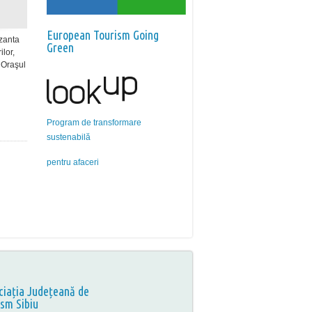
European Tourism Going
ozanta
Green
ilor,
e Oraşul
Program de transformare
sustenabilă
pentru afaceri
ciația Județeană de
ism Sibiu