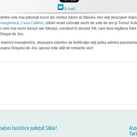
E-mail
dintre cele mai pitoreşti locuri din centrul istoric al Sibiului. Aici veţi descoperi imp
Evanghelică
,
Casa Calfelor
, clădiri vesel colorate vechi de sute de ani şi Turnul Scăr
e cele mai vechi turnuri ale Sibiului, construit în secolul XIII, care face legătura într
 Oraşul de Jos.
 bisericii evanghelice, deasupra zidurilor de fortificaţie veţi putea admira panorama
supra Oraşului de Jos; apusul este atât de romantic aici!
nației turistice județul Sibiu!
Aso
Tur