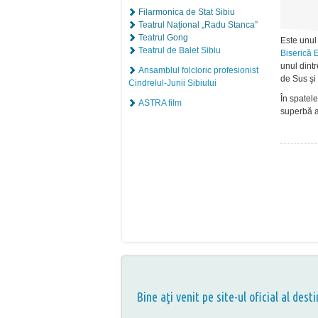
Filarmonica de Stat Sibiu
Teatrul Naţional „Radu Stanca”
Teatrul Gong
Este unul 
Teatrul de Balet Sibiu
Biserică 
unul dintr
Ansamblul folcloric profesionist
de Sus şi
Cindrelul-Junii Sibiului
În spatele
ASTRA film
superbă a
Bine aţi venit pe site-ul oficial al desti