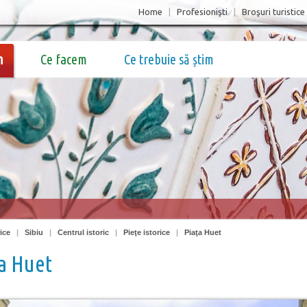
Home
|
Profesionişti
|
Broşuri turistice
m
Ce facem
Ce trebuie să știm
ice
|
Sibiu
|
Centrul istoric
|
Pieţe istorice
|
Piaţa Huet
a Huet