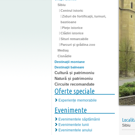
Sibiu
Centrul istoric
Ziduri de fortificaţii, turnuri,
bastioane
Pieţe istorice
Clădiri istorice
Situri remarcabile
Parcuri şi grădina zoo
Mediaş
Cisnădie
Destinaţii montane
Destinaţii balneare
Cultură și patrimoniu
Natură și patrimoniu
Circuite recomandate
Oferte speciale
Experiențe memorabile
Evenimente
Evenimentele săptămânii
Localit
Evenimentele lunii
Sibiu
Evenimentele anului