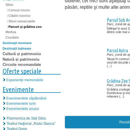
sibiene; cei mici sunt aşteptaţi 
Sibiu
păsări, reptile şi multe alte ani
Centrul istoric
Clădiri istorice
Parcul Sub Ar
Situri remarcabile
Parc, zonă de a
Parcuri şi grădina zoo
Înfiinţat în anul
dintre cele mai 
Mediaş
Cisnădie
Destinaţii montane
Destinaţii balneare
Parcul Astra
Cultură și patrimoniu
Parc, zonă de a
Natură și patrimoniu
Situat în centrul
unul din locuril
Circuite recomandate
(...)
Oferte speciale
Experiențe memorabile
Grădina Zoo 
Parc, zonă de a
Evenimente
Grădina zoologic
Dumbrava şi este
relaxare (...)
Evenimentele săptămânii
Evenimentele lunii
Evenimentele anului
Filarmonica de Stat Sibiu
Rezult
Teatrul Naţional „Radu Stanca”
Teatrul Gong