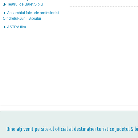
Teatrul de Balet Sibiu
Ansamblul folcloric profesionist
Cindrelul-Junii Sibiului
ASTRA film
Bine aţi venit pe site-ul oficial al destinației turistice județul Sib