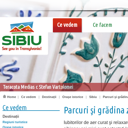
Ce vedem
Ce facem
Teracota Medias c Stefan Vartolomei
Home
|
Ce vedem
|
Destinații
|
Oraşe istorice
|
Sibiu
|
Parcuri şi grădi
Ce vedem
Parcuri şi grădina
Destinații
Iubitorilor de aer curat şi relax
Regiuni turistice
Oraşe istorice