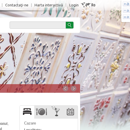
Ro
|
Contactaţi-ne
|
Harta interactivă
|
Login
Cazare
pasul,
ul