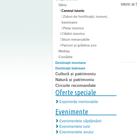
istoric al 
Sibiu
Centrul istoric
Ziduri de fortificaţii, turnuri,
bastioane
Pieţe istorice
Clădiri istorice
Situri remarcabile
Parcuri şi grădina zoo
Mediaş
Cisnădie
Destinaţii montane
Destinaţii balneare
Cultură și patrimoniu
Natură și patrimoniu
Circuite recomandate
Oferte speciale
Experiențe memorabile
Evenimente
Evenimentele săptămânii
Evenimentele lunii
Evenimentele anului