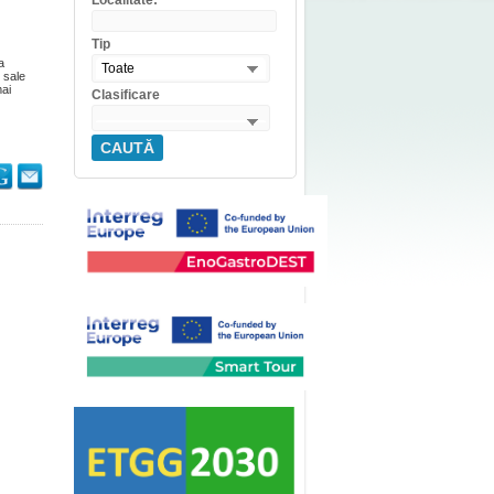
Localitate:
Tip
a
Toate
 sale
mai
Clasificare
CAUTĂ