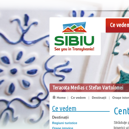
Ce vede
Teracota Medias c Stefan Vartolomei
Home
|
Ce vedem
|
Destinații
|
Oraşe istor
Ce vedem
Cent
Destinații
Străduţe p
Regiuni turistice
biserici u
Oraşe istorice