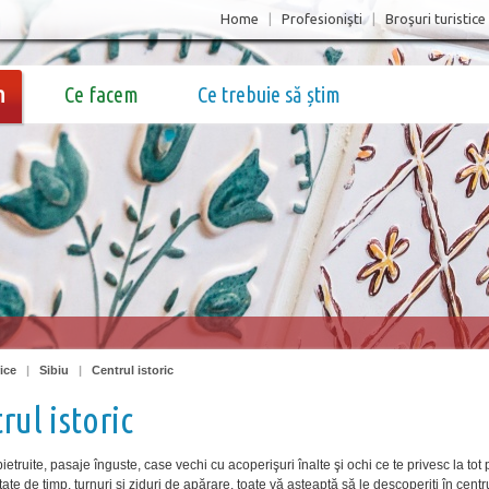
Home
|
Profesionişti
|
Broşuri turistice
m
Ce facem
Ce trebuie să știm
ice
|
Sibiu
|
Centrul istoric
rul istoric
ietruite, pasaje înguste, case vechi cu acoperişuri înalte şi ochi ce te privesc la tot 
itate de timp, turnuri şi ziduri de apărare, toate vă aşteaptă să le descoperiţi în centr