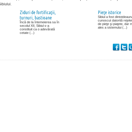
Sibiului.
Ziduri de fortificaţii,
Pieţe istorice
turnuri, bastioane
Sibiul a fost dintotdeaun
cunoscut datorită reţelei
Încă de la întemeierea sa în
de pieţe şi piaţete, dar 
secolul XII, Sibiul s-a
ales a sistemului (...)
constituit ca o adevărată
cetate (...)