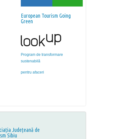
European Tourism Going
Green
Program de transformare
sustenabilă
pentru afaceri
ciația Județeană de
ism Sibiu