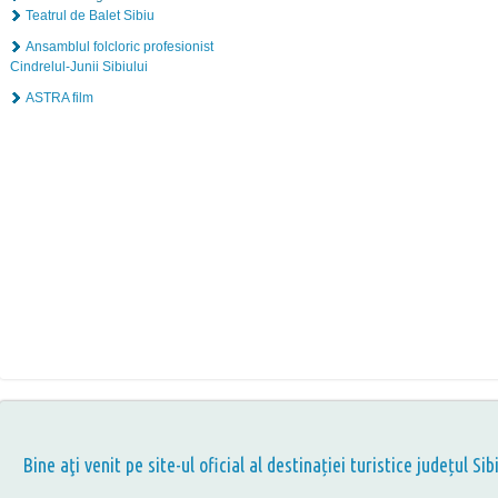
Teatrul de Balet Sibiu
Ansamblul folcloric profesionist
Cindrelul-Junii Sibiului
ASTRA film
Bine aţi venit pe site-ul oficial al destinației turistice județul Sib