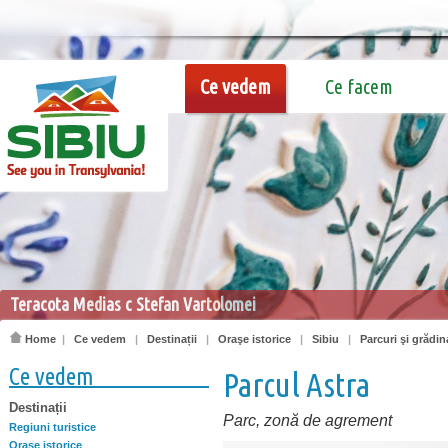
Ce vedem
Ce facem
Teracota Medias c Stefan Vartolomei
Home
|
Ce vedem
|
Destinații
|
Oraşe istorice
|
Sibiu
|
Parcuri şi grădi
Ce vedem
Parcul Astra
Destinații
Parc, zonă de agrement
Regiuni turistice
Oraşe istorice