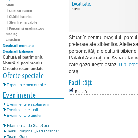
Localitate:
Sibiu
Sibiu
Centrul istoric
Clădiri istorice
Situri remarcabile
Parcuri şi grădina zoo
Mediaş
Situat în centrul oraşului, parc
Cisnădie
preferate ale sibienilor. Aleile
Destinaţii montane
personalităţi ale culturii sibien
Destinaţii balneare
Cultură și patrimoniu
Palatul Asociaţiunii Astra, clădi
Natură și patrimoniu
care găzduieşte astăzi
Bibliote
Circuite recomandate
oraş.
Oferte speciale
Facilităţi:
Experiențe memorabile
Toaletă
Evenimente
Evenimentele săptămânii
Evenimentele lunii
Evenimentele anului
Filarmonica de Stat Sibiu
Teatrul Naţional „Radu Stanca”
Teatrul Gong