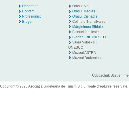
Despre noi
Oraşul Sibiu
Contact
Oraşul Mediaş
Profesionişti
Oraşul Cisnădie
Broşuri
Colinele Transilvaniei
Mărginimea Sibiului
Biserici fortificate
Biertan - sit UNESCO
Valea Viilor - sit
UNESCO
Muzeul ASTRA
Muzeul Brukenthal
Üdvözöljük Szeben megye
Copyright © 2026 Asociaţia Judeţeană de Turism Sibiu. Toate drepturile rezervate.