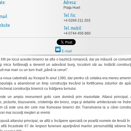
ate:
Adresa:
Piaţa Huet
Tel. fix:
mail
+4 0269 211 203
bsite
Tel. mobil:
+4 0744 456 860
E-mail
 XIII pe locul acestei biserici se afla o bazilică romanică, dar pe măsură ce comuni
şi mica fortăreaţă a devenit un adevărat burg, locuitorii săi au hotărât construc
ult mai mari cu un turn înalt „până la ceruri”.
 la noua catedrală au început în anul 1380, dar pentru că cetatea era mereu ameni
populaţia a abandonat un timp construcţia trecând la fortificarea zidurilor de apă
ncheiat construcţia bisericii cu înălţarea turnului.
este un amplu monument gotic care domină prin masivitate. Altarul principal, a
 picturile, blazoanele, cristelniţa din bronz, orga şi detaliile arhitecturale ne îndr
 că este una din cele mai frumoase biserici din Transilvania la a cărei constru
 cei mai iscusiţi meşteri ai vremii.
 opusă altarului principal, se află o încăpere specială ce poartă numele de
ferulă
în
 află încastrate 67 de lespezi funerare aparţinând marilor personalităţi sibiene î