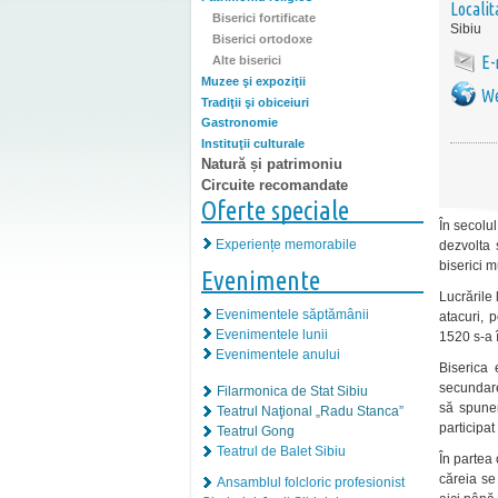
Localit
Biserici fortificate
Sibiu
Biserici ortodoxe
E-
Alte biserici
Muzee şi expoziţii
We
Tradiţii şi obiceiuri
Gastronomie
Instituţii culturale
Natură și patrimoniu
Circuite recomandate
Oferte speciale
În secolul
Experiențe memorabile
dezvolta 
biserici m
Evenimente
Lucrările
Evenimentele săptămânii
atacuri, 
Evenimentele lunii
1520 s-a î
Evenimentele anului
Biserica 
secundare,
Filarmonica de Stat Sibiu
să spunem
Teatrul Naţional „Radu Stanca”
participat
Teatrul Gong
Teatrul de Balet Sibiu
În partea
căreia se
Ansamblul folcloric profesionist