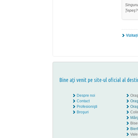
Singuru
Ţepeş?
Vizitaț
Bine aţi venit pe site-ul oficial al desti
Despre noi
Oraş
Contact
Oraş
Profesionişti
Oraş
Broşuri
Coli
Mărg
Biser
Bier
Valea