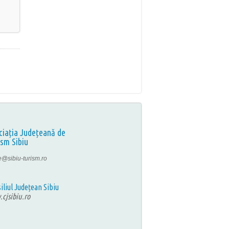
ciația Județeană de
ism Sibiu
ce@sibiu-turism.ro
iliul Județean Sibiu
cjsibiu.ro