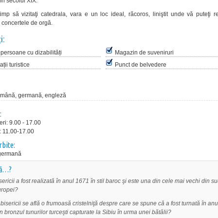
în secolul XIX.
timp să vizitaţi catedrala, vara e un loc ideal, răcoros, liniştit unde vă puteţi 
 concertele de orgă.
i:
persoane cu dizabilități
Magazin de suveniruri
ții turistice
Punct de belvedere
omână, germană, engleză
:
eri: 9.00 - 17.00
 11.00-17.00
rbite:
germană
că…?
ericii a fost realizată în anul 1671 în stil baroc şi este una din cele mai vechi din su
uropei?
 bisericii se află o frumoasă cristelniţă despre care se spune că a fost turnată în anu
 bronzul tunurilor turceşti capturate la Sibiu în urma unei bătălii?