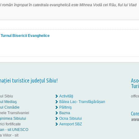
l român îngropat în catedrala evanghelică este Mihnea Vodă cel Rău, fiul lui Vlad
i Turnul Bisericii Evanghelice
nației turistice județul Sibiu!
Aso
Tur
ul Sibiu
Activităţi
offi
ul Mediaş
Bâlea Lac- Transfăgărășan
ul Cisnădie
Păltiniş
nele Transilvaniei
Bazna
Cons
inimea Sibiului
Ocna Sibiului
www.
ici fortificate
Aeroport SBZ
tan - sit UNESCO
 Viilor - sit