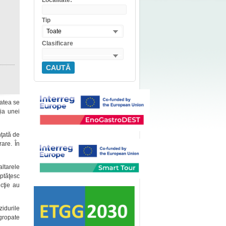
Localitate:
Tip
Toate
Clasificare
CAUTĂ
tatea se
ţia unei
nţată de
rare. În
ltarele
eptăţesc
cţie au
 zidurile
ngropate