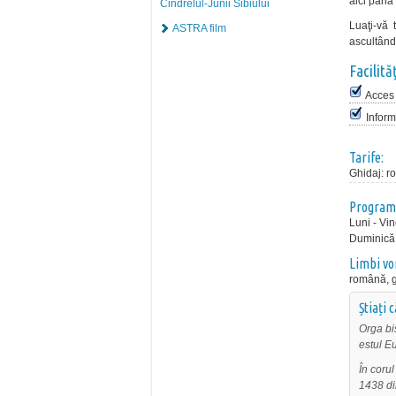
aici până 
Cindrelul-Junii Sibiului
Luaţi-vă 
ASTRA film
ascultând
Facilităţ
Acces 
Informa
Tarife:
Ghidaj
:
r
Program
Luni - Vin
Duminică:
Limbi vo
română, 
Știați 
Orga bis
estul E
În corul
1438 din