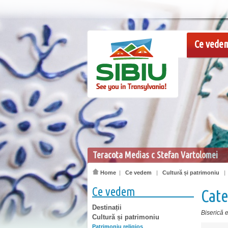
Ce vede
Teracota Medias c Stefan Vartolomei
Home
|
Ce vedem
|
Cultură și patrimoniu
Ce vedem
Cate
Destinații
Biserică 
Cultură și patrimoniu
Patrimoniu religios