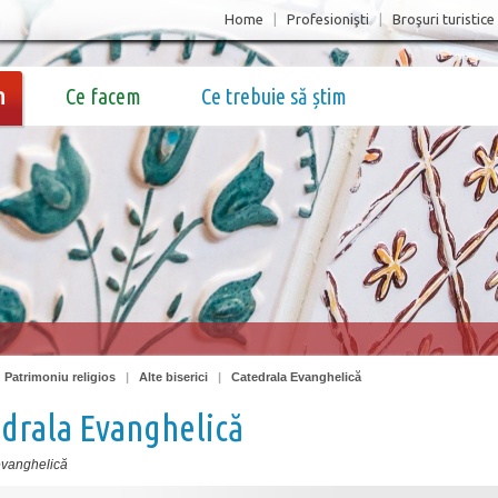
Home
|
Profesionişti
|
Broşuri turistice
m
Ce facem
Ce trebuie să știm
|
Patrimoniu religios
|
Alte biserici
|
Catedrala Evanghelică
drala Evanghelică
evanghelică