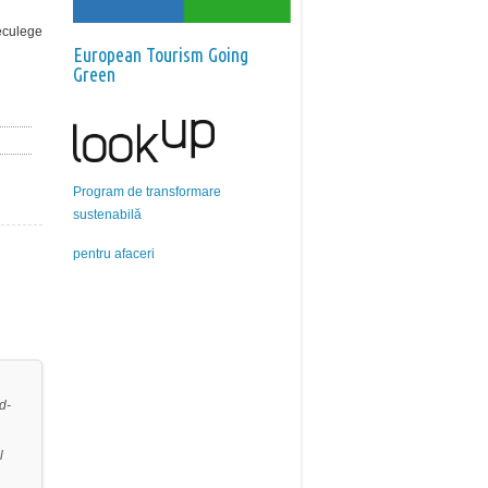
reculege
European Tourism Going
Green
Program de transformare
sustenabilă
pentru afaceri
d-
l